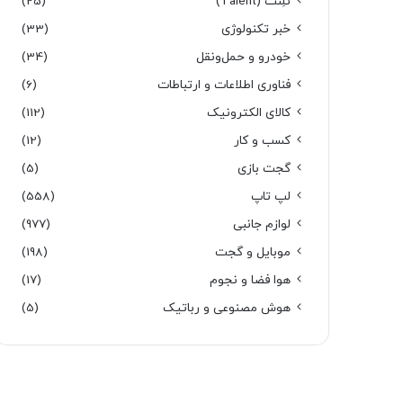
تَلِنت (Talent)
(25)
خبر تکنولوژی
(33)
خودرو و حمل‌و‌نقل
(34)
فناوری اطلاعات و ارتباطات
(6)
کالای الکترونیک
(112)
کسب و کار
(12)
گجت بازی
(5)
لپ تاپ
(558)
لوازم جانبی
(977)
موبایل و گجت
(198)
هوا فضا و نجوم
(17)
هوش مصنوعی و رباتیک
(5)