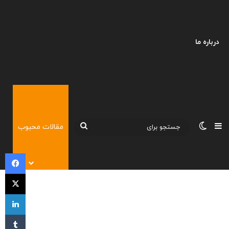
درباره ما
نوارکناری
تغییر پوسته
جستجو
مقالات محبوب
برای
فی
X
لی
‫تا