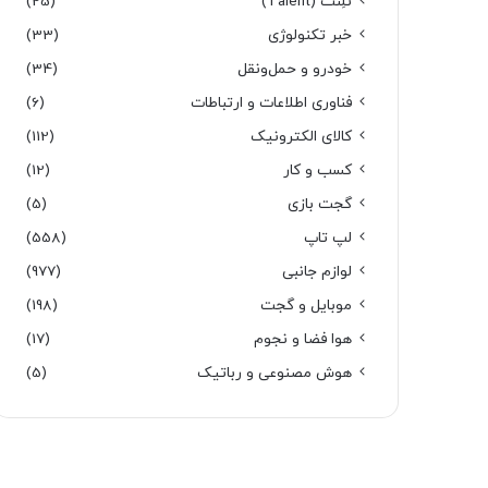
تَلِنت (Talent)
(25)
خبر تکنولوژی
(33)
خودرو و حمل‌و‌نقل
(34)
فناوری اطلاعات و ارتباطات
(6)
کالای الکترونیک
(112)
کسب و کار
(12)
گجت بازی
(5)
لپ تاپ
(558)
لوازم جانبی
(977)
موبایل و گجت
(198)
هوا فضا و نجوم
(17)
هوش مصنوعی و رباتیک
(5)