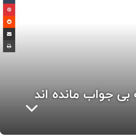
پی
‫ر
اشتراک گذ
چا
بی جواب مانده اند