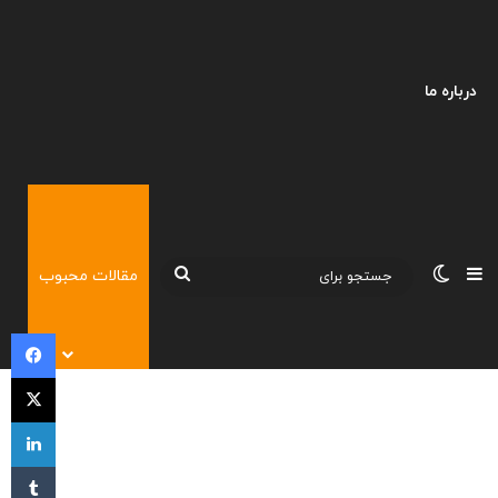
درباره ما
نوارکناری
تغییر پوسته
جستجو
مقالات محبوب
برای
فی
X
لی
‫تا