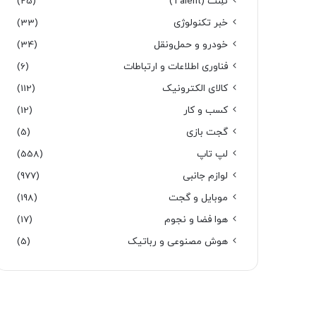
تَلِنت (Talent)
(25)
خبر تکنولوژی
(33)
خودرو و حمل‌و‌نقل
(34)
فناوری اطلاعات و ارتباطات
(6)
کالای الکترونیک
(112)
کسب و کار
(12)
گجت بازی
(5)
لپ تاپ
(558)
لوازم جانبی
(977)
موبایل و گجت
(198)
هوا فضا و نجوم
(17)
هوش مصنوعی و رباتیک
(5)