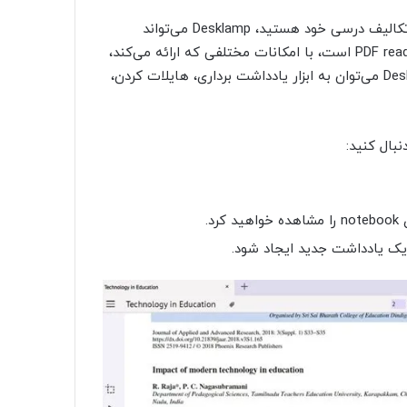
اگر به‌ دنبال یک روش یادداشت برداری موثر برای تحقیقات یا تکالیف درسی خود هستید، Desklamp می‌تواند
گزینه‌ی مناسبی برای‌تان باشد. این نرم افزار که در واقع یک PDF reader است، با امکانات مختلفی که ارائه می‌کند،
باعث افزایش بهره‌وری شما خواهد شد. از جمله امکانات Desklamp می‌توان به ابزار یادداشت برداری، هایلات کردن،
دنبال کنید:
.