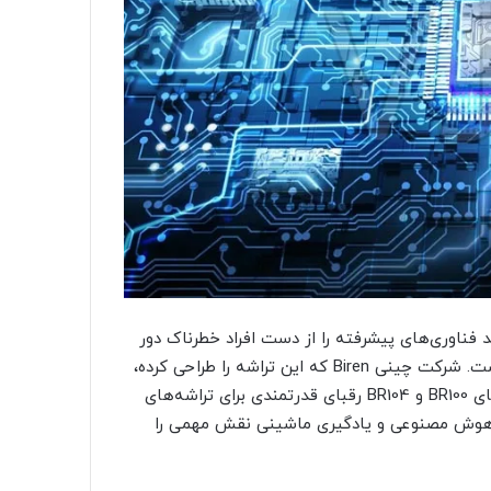
د فناوری‌های پیشرفته را از دست افراد خطرناک دور
نگه دارند ولی چین این اقدامات را «محاصره فناوری» نامیده است. شرکت چینی Biren که این تراشه را طراحی کرده،
طبق آخرین گزارش‌ها حدود ۲.۷ میلیارد دلار ارزش دارد. تراشه‌های BR100 و BR104 رقبای قدرتمندی برای تراشه‌های
ای کارهایی مانند هوش مصنوعی و یادگیری ماشینی نقش مهمی را