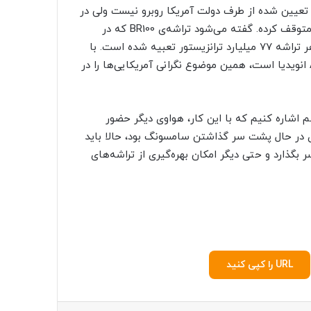
دودیت‌های تعیین شده از طرف دولت آمریکا روبرو نیست ولی در
هر صورت TSMC که نگران این موضوع است، فعلا تولید آن را متوقف کرده. گفته می‌شود تراشه‌ی BR100 که در
دست ساخت قرار دارد، از فناوری ۷ نانومتری بهره می‌برد و در هر تراشه ۷۷ میلیارد ترانزیستور تعبیه شده است. با
توجه به اینکه این تراشه حدود ۲.۸ برابر قوی‌تر از چیپست A100 انویدیا است، همین موضوع نگرانی آمریکایی‌ها را در
م اشاره کنیم که با این کار، هواوی دیگر حضور
اری در حال پشت سر گذاشتن سامسونگ بود، حالا باید
گذارد و حتی دیگر امکان بهره‌گیری از تراشه‌های
URL را کپی کنید