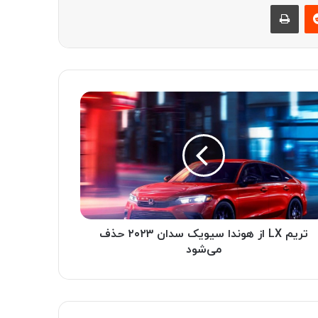
‫رددیت
چاپ
تریم LX از هوندا سیویک سدان ۲۰۲۳ حذف
می‌شود