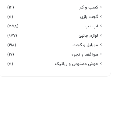
کسب و کار
(12)
گجت بازی
(5)
لپ تاپ
(558)
لوازم جانبی
(977)
موبایل و گجت
(198)
هوا فضا و نجوم
(17)
هوش مصنوعی و رباتیک
(5)