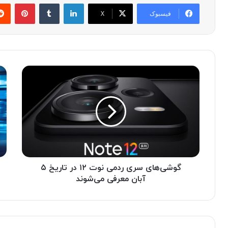
لینکدین
‫تامبلر
پینترست
فیسبوک
X
گ
ت
و
ر
ش
ی
ی‌
م
ه
L
ا
X
ی
ا
س
ز
ر
ه
ی
گوشی‌های سری ردمی نوت ۱۲ در تاریخ ۵
و
ر
ن
آبان معرفی می‌شوند
د
د
م
ا
ی
س
ن
ی