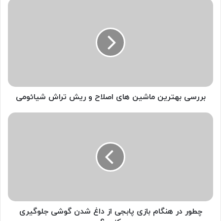
ب
ر
ر
س
ی
ب
ه
ت
ر
ی
بررسی بهترین ماشین های اصلاح و ریش تراش شیائومی
ن
م
چ
ا
ط
ش
و
ی
ر
ن
د
ه
ر
ا
ه
ی
ن
ا
گ
ص
ا
چطور در هنگام بازی پابجی از داغ شدن گوشی جلوگیری
ل
م