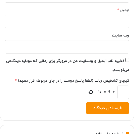
ج
ایمیل
*
ل
و
گ
ی
ر
وب‌ سایت
ی
ک
ن
ی
ذخیره نام، ایمیل و وبسایت من در مرورگر برای زمانی که دوباره دیدگاهی
م
می‌نویسم.
؟
کپچای تشخیص ربات (لطفا پاسخ درست را در جای مربوطه قرار دهید)
*
10
=
9
+