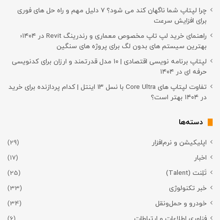
چرا لپتاپ شما ناگهان کند می شود؟ ۷ دلیل مهم و راه حل های فوری
برای افزایش سرعت
راهنمای خرید لپ تاپ مخصوص معماری و رندرینگ Revit در ۱۴۰۴؛
بهترین سیستم های بدون لگ برای پروژه های سنگین
لپتاپ برنامه نویسی اقتصادی | ۱۰ مدل قدرتمند و ارزان برای کدنویسی
حرفه ای در ۱۴۰۴
تفاوت لپتاپ های Core Ultra با نسل ۱۳ اینتل | کدام پردازنده برای خرید
در ۱۴۰۴ بهتر است؟
دسته‌ها
اپلیکیشن و نرم‌افزار
(29)
اخبار
(17)
تَلِنت (Talent)
(25)
خبر تکنولوژی
(33)
خودرو و حمل‌و‌نقل
(34)
فناوری اطلاعات و ارتباطات
(6)