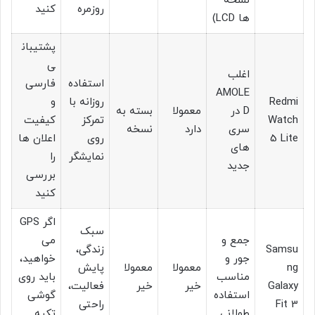
نسخه
روزمره
کنید
ها LCD)
پشتیبان
ی
اغلب
استفاده
فارسی
AMOLE
Redmi
روزانه با
و
D در
معمولا
بسته به
Watch
تمرکز
کیفیت
سری
دارد
نسخه
5 Lite
روی
اعلان ها
های
نمایشگر
را
جدید
بررسی
کنید
اگر GPS
سبک
جمع و
می
Samsu
زندگی،
جور و
خواهید،
ng
معمولا
معمولا
پایش
مناسب
باید روی
Galaxy
خیر
خیر
فعالیت،
استفاده
گوشی
Fit 3
راحتی
طولانی
تکیه