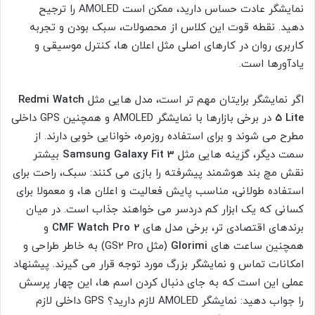
نمایشگر عادت حساس دارید، ممکن است AMOLED را ترجیح
دهید. نقطه قوت این کلاس از محصولات، سبک بودن و تجربه
کاربری روان در کارهای اصلی مثل اعلان ها، کنترل موسیقی و
یادآورها است.
اگر نمایشگر برایتان مهم تر است، مدل هایی مثل
Redmi Watch
5 Lite
در برخی بازارها با نمایشگر AMOLED و همچنین GPS داخلی
مطرح می شوند و برای استفاده روزمره، خوانایی خوبی دارند. از
سمت دیگر، گزینه هایی مثل
Samsung Galaxy Fit 3
بیشتر
نقش مچ بند هوشمند پیشرفته را بازی می کنند: سبک، راحت برای
استفاده طولانی، مناسب پایش فعالیت و اعلان ها، و معمولا برای
کسانی که یک ابزار کم دردسر می خواهند جذاب است. در میان
برندهای اقتصادی تر، برخی مدل های
CMF Watch Pro 2
و
همچنین ساعت های
Glorimi
(مثل GS2 Pro) به خاطر طراحی و
امکانات تماس و نمایشگر بزرگ مورد توجه قرار می گیرند. پیشنهاد
عملی این است که به جای دنبال کردن اسم ها، این چهار پرسش
را جواب دهید: نمایشگر AMOLED لازم دارید؟ GPS داخلی لازم