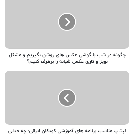
در
شب
با
گوشی
عکس
های
روشن
بگیریم
و
چگونه در شب با گوشی عکس های روشن بگیریم و مشکل
مشکل
نویز و تاری عکس شبانه را برطرف کنیم؟
نویز
و
لپتاپ
تاری
مناسب
عکس
برنامه
شبانه
های
را
آموزشی
برطرف
کودکان
کنیم؟
ایرانی؛
چه
مدلی
بخریم
لپتاپ مناسب برنامه های آموزشی کودکان ایرانی؛ چه مدلی