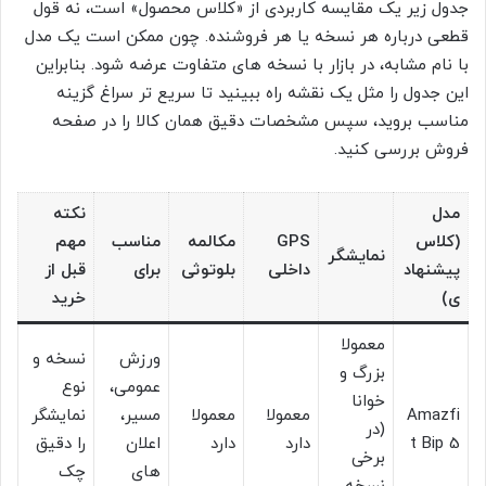
جدول زیر یک مقایسه کاربردی از «کلاس محصول» است، نه قول
قطعی درباره هر نسخه یا هر فروشنده. چون ممکن است یک مدل
با نام مشابه، در بازار با نسخه های متفاوت عرضه شود. بنابراین
این جدول را مثل یک نقشه راه ببینید تا سریع تر سراغ گزینه
مناسب بروید، سپس مشخصات دقیق همان کالا را در صفحه
فروش بررسی کنید.
مدل
نکته
(کلاس
GPS
مکالمه
مناسب
مهم
نمایشگر
پیشنهاد
داخلی
بلوتوثی
برای
قبل از
ی)
خرید
معمولا
ورزش
نسخه و
بزرگ و
عمومی،
نوع
خوانا
Amazfi
معمولا
معمولا
مسیر،
نمایشگر
(در
t Bip 5
دارد
دارد
اعلان
را دقیق
برخی
های
چک