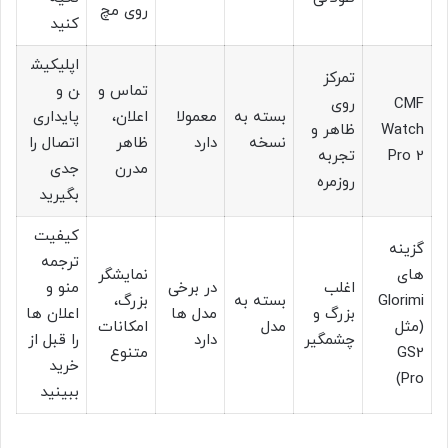
روی مچ
کنید
اپلیکیش
تمرکز
تماس و
ن و
CMF
روی
بسته به
معمولا
اعلان،
پایداری
Watch
ظاهر و
نسخه
دارد
ظاهر
اتصال را
Pro 2
تجربه
مدرن
جدی
روزمره
بگیرید
کیفیت
گزینه
ترجمه
های
نمایشگر
اغلب
در برخی
منو و
Glorimi
بسته به
بزرگ،
بزرگ و
مدل ها
اعلان ها
(مثل
مدل
امکانات
چشمگیر
دارد
را قبل از
GS2
متنوع
خرید
Pro)
ببینید