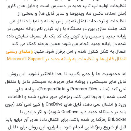
تنظیمات اولیه لپ تاپ جدید در دسترس است و فایل های کاربر
(مثل اسناد، عکس ها، ویدیوها و سایر فایل ها) و بخشی از
تنظیمات و ترجیحات (مثل تصویر پس زمینه و تم) را منتقل می
کند. جفت سازی بین دو دستگاه با وارد کردن نام رایانه قدیمی در
رایانه جدید و سپس وارد کردن یک کد یک بار مصرف نمایش داده
شده در رایانه جدید انجام می شود؛ همین مرحله کمک می کند
اتصال به شکل کنترل شده و امن برقرار شود. منبع:
راهنمای رسمی
انتقال فایل ها و تنظیمات به رایانه جدید در Microsoft Support
.
اما محدودیت ها را جدی بگیرید تا بعدا غافلگیر نشوید. این روش
فایل های سیستمی و پوشه های مربوط به سیستم عامل را منتقل
نمی کند (مانند Program Files و ProgramData)، برنامه های
نصب شده را جابجا نمی کند، رمزهای عبور ذخیره شده و اطلاعات
ورود را انتقال نمی دهد، فایل های OneDrive را کپی نمی کند (چون
باید در دستگاه جدید وارد OneDrive شوید)، و اگر درایوی با
BitLocker رمزگذاری شده باشد، برای انتقال داده های آن درایو باید
قبل از شروع رمزگشایی انجام شود. بنابراین، این روش برای «فایل