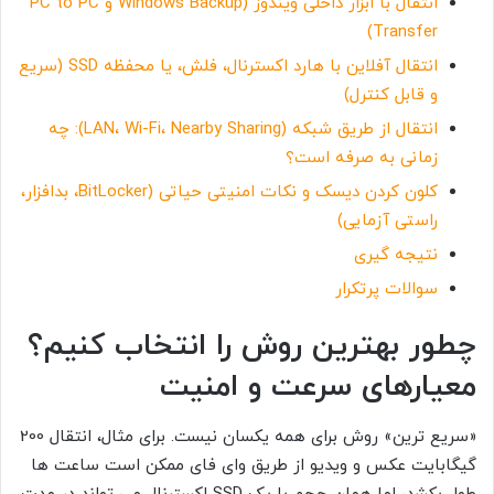
انتقال با ابزار داخلی ویندوز (Windows Backup و PC to PC
Transfer)
انتقال آفلاین با هارد اکسترنال، فلش، یا محفظه SSD (سریع
و قابل کنترل)
انتقال از طریق شبکه (LAN، Wi-Fi، Nearby Sharing): چه
زمانی به صرفه است؟
کلون کردن دیسک و نکات امنیتی حیاتی (BitLocker، بدافزار،
راستی آزمایی)
نتیجه گیری
سوالات پرتکرار
چطور بهترین روش را انتخاب کنیم؟
معیارهای سرعت و امنیت
«سریع ترین» روش برای همه یکسان نیست. برای مثال، انتقال 200
گیگابایت عکس و ویدیو از طریق وای فای ممکن است ساعت ها