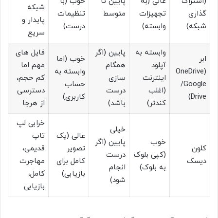
(اشتراک
عالی (به
پایین تا
خوب (با
شبکه
گذاری
تجهیزات
متوسط
تنظیمات
پایدار و
شبکه)
وابسته)
درست)
سریع
وابسته به
پایین (اگر
فایل های
ابر
خوب (اما
آپلود
همگام
مهم اما
(OneDrive
وابسته به
اینترنت
سازی
کم حجم،
/Google
حساب
(اغلب
درست
دسترسی
Drive)
کاربری)
کندتر)
باشد)
از هرجا
خرابی لپ
خیلی
عالی (یک
تاپ
خوب
پایین (اگر
کلون
تصویر
قدیمی،
(کپی بلوک
درست
دیسک
کامل برای
مهاجرت
به بلوک)
انجام
بازیابی)
کامل،
شود)
بازیابی