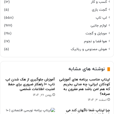
کسب و کار
(12)
گجت بازی
(5)
لپ تاپ
(558)
لوازم جانبی
(977)
موبایل و گجت
(198)
هوا فضا و نجوم
(17)
هوش مصنوعی و رباتیک
(5)
نوشته های مشابه
لپتاپ مناسب برنامه های آموزشی
آموزش جلوگیری از هک شدن لپ
کودکان ایرانی؛ چه مدلی بخریم
تاپ؛ 10 راهکار ضروری برای حفظ
که هم امن باشد هم مقرون به
امنیت اطلاعات شخصی
صرفه؟
بهمن 26, 1404
اسفند 3, 1404
چرا لپتاپ شما ناگهان کند می