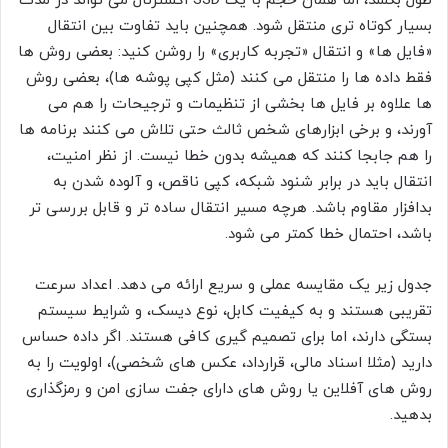
طول بکشد، اما همان حجم با یک SSD اکسترنال می تواند در مدت
بسیار کوتاه تری منتقل شود. همچنین باید تفاوت بین انتقال
«فایل ها» و انتقال «تجربه کاربری» را روشن کنید: بعضی روش ها
فقط داده ها را منتقل می کنند (مثل کپی پوشه ها)، بعضی روش
ها علاوه بر فایل ها بخشی از تنظیمات و ترجیحات را هم می
آورند، و برخی ابزارهای شخص ثالث حتی تلاش می کنند برنامه ها
را هم جابجا کنند که همیشه بدون خطا نیست. از نظر امنیت،
انتقال باید در برابر شنود شبکه، کپی ناقص، و آلوده شدن به
بدافزار مقاوم باشد. هرچه مسیر انتقال ساده تر و قابل بررسی تر
باشد، احتمال خطا کمتر می شود.
جدول زیر یک مقایسه عملی و سریع ارائه می دهد. اعداد سرعت
تقریبی هستند و به کیفیت کابل، نوع دیسک، و شرایط سیستم
بستگی دارند، اما برای تصمیم گیری کافی هستند. اگر داده حساس
دارید (مثلا اسناد مالی، قرارداد، عکس های شخصی)، اولویت را به
روش های آفلاین یا روش های دارای جفت سازی امن و رمزگذاری
بدهید.