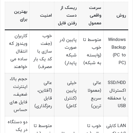
سرعت
ریسک از
بهترین
روش
واقعی
دست
امنیت
برای
معمول
رفتن فایل
خوب
کاربران
Windows
متوسط تا
پایین (در
(جفت
ویندوز که
Backup
خوب
صورت
سازی با
انتقال
(PC to
(وابسته
شبکه
کد یک بار
ساده می
PC)
به شبکه)
پایدار)
مصرف)
خواهند
حجم بالا،
SSD/HDD
عالی
خیلی
عالی
اینترنت
اکسترنال
(معمولا
پایین
(آفلاین،
ضعیف،
یا محفظه
سریع
(کنترل
قابل
فایل های
USB
ترین)
کامل)
رمزگذاری)
حساس
دو دستگاه
LAN کابلی
خوب تا
متوسط تا
در یک