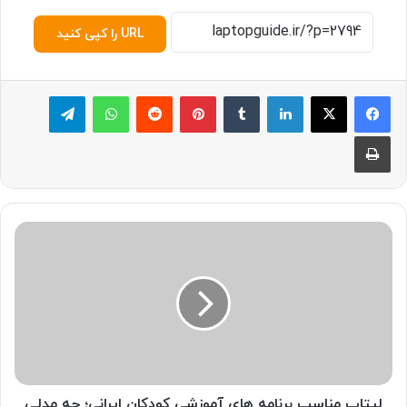
URL را کپی کنید
لینکدین
‫تامبلر
پینترست
‫رددیت
واتس آپ
تلگرام
چاپ
لپتاپ
مناسب
برنامه
های
آموزشی
کودکان
ایرانی؛
چه
مدلی
بخریم
لپتاپ مناسب برنامه های آموزشی کودکان ایرانی؛ چه مدلی