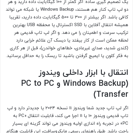
یک تصمیم گیری ساده: اگر کمتر از 100 گیگابایت داده دارید و هر
دو لپ تاپ کنار هم هستند، Windows Backup یا شبکه می تواند
کافی باشد. اگر بیشتر از 300 تا 500 گیگابایت داده دارید، تقریبا
همیشه انتقال آفلاین با SSD اکسترنال یا محفظه USB بهترین
ترکیب سرعت و اطمینان را می دهد. و اگر لپ تاپ قدیمی هر
لحظه ممکن است از کار بیفتد یا دیسک آن علائم خرابی دارد
(کندی شدید، صدای غیرعادی، خطاهای خواندن)، قبل از هر کاری
به فکر کلون یا ایمیج گرفتن باشید تا ریسک را به حداقل برسانید.
انتقال با ابزار داخلی ویندوز
(Windows Backup و PC to PC
Transfer)
اگر لپ تاپ جدید شما ویندوز 11 نسخه 2024 یا جدیدتر دارد و لپ
تاپ قدیمی ویندوز 10 یا 11 اجرا می کند، قابلیت انتقال «PC به
PC» در تجربه راه اندازی اولیه ویندوز می تواند گزینه ای بسیار
راحت باشد. طبق راهنمای رسمی مایکروسافت، این قابلیت هنگام