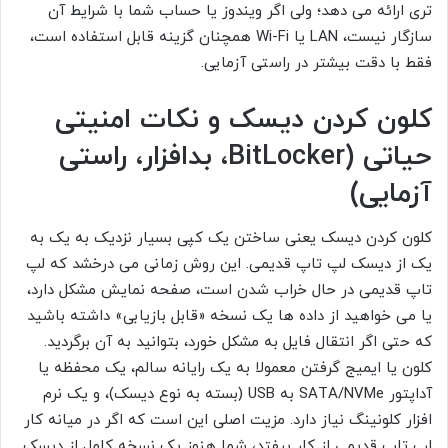
تری ارائه می دهد؛ ولی اگر ویندوز یا حساب شما با شرایط آن
سازگار نیست، LAN یا Wi-Fi همچنان گزینه قابل استفاده است،
فقط با دقت بیشتر در راستی آزمایی.
کلون کردن دیسک و نکات امنیتی
حیاتی (BitLocker، بدافزار، راستی
آزمایی)
کلون کردن دیسک یعنی ساختن یک کپی بسیار نزدیک به یک به
یک از دیسک لپ تاپ قدیمی. این روش زمانی می درخشد که لپ
تاپ قدیمی در حال خراب شدن است، صفحه نمایش مشکل دارد،
یا می خواهید از داده ها یک نسخه «قابل بازیابی» داشته باشید
که حتی اگر انتقال فایل به مشکل خورد، بتوانید به آن برگردید.
کلون یا ایمیج گرفتن معمولا به یک رایانه سالم، یک محفظه یا
آداپتور SATA/NVMe به USB (بسته به نوع دیسک)، و یک نرم
افزار کلونینگ نیاز دارد. مزیت اصلی این است که اگر در میانه کار
لپ تاپ قدیمی از کار بیفتد، شما هنوز یک نسخه کامل از دیسک