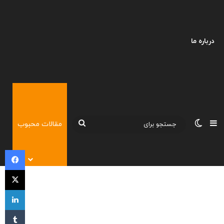
درباره ما
نوارکناری
تغییر پوسته
جستجو
مقالات محبوب
برای
فی
X
لی
‫تا