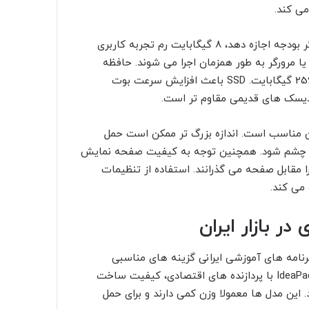
ی کند.
در بخش حافظه رم، حداقل 4 گیگابایت توصیه می شود، اما اگر بودجه اجازه دهد، 8 گیگابایت رم تجربه کاربری
یا مرورگر به طور همزمان اجرا می شوند. حافظه
داخلی نیز بهتر است از نوع SSD باشد، حتی با ظرفیت 128 یا 256 گیگابایت. SSD باعث افزایش سرعت بوت
 دیسک های قدیمی مقاوم تر است.
اینچ با وضوح HD یا Full HD برای کودکان مناسب است. اندازه بزرگ تر ممکن است حمل
تگی چشم شود. همچنین توجه به کیفیت صفحه نمایش
ا مقابل صفحه می گذرانند. استفاده از تنظیمات
می کند.
ر بازار ایران
 برنامه های آموزشی ایرانی گزینه های مناسبی
محسوب می شوند. لپتاپ های سری Lenovo IdeaPad 1 یا IdeaPad 3 با پردازنده های اقتصادی، کیفیت ساخت
این مدل ها معمولا وزن کمی دارند و برای حمل