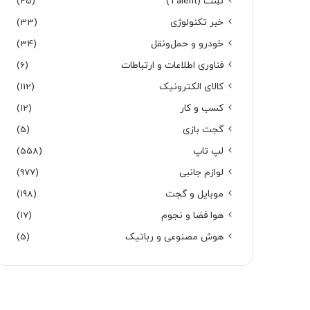
تَلِنت (Talent)
(25)
خبر تکنولوژی
(33)
خودرو و حمل‌و‌نقل
(34)
فناوری اطلاعات و ارتباطات
(6)
کالای الکترونیک
(112)
کسب و کار
(12)
گجت بازی
(5)
لپ تاپ
(558)
لوازم جانبی
(977)
موبایل و گجت
(198)
هوا فضا و نجوم
(17)
هوش مصنوعی و رباتیک
(5)