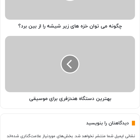
ی
ت
و
ا
چگونه می توان خزه های زیر شیشه را از بین برد؟
ن
خ
ب
ز
ه
ه
ت
ه
ر
ا
ی
ی
ن
ز
د
ی
س
ر
ت
ش
گ
بهترین دستگاه هندزفری برای موسیقی
ی
ا
ش
ه
ه
ه
دیدگاهتان را بنویسید
ر
ن
ا
د
نشانی ایمیل شما منتشر نخواهد شد.
بخش‌های موردنیاز علامت‌گذاری شده‌اند
ا
ز