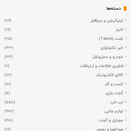
دسته‌ها
اپلیکیشن و نرم‌افزار
(29)
اخبار
(17)
تَلِنت (Talent)
(25)
خبر تکنولوژی
(33)
خودرو و حمل‌و‌نقل
(34)
فناوری اطلاعات و ارتباطات
(6)
کالای الکترونیک
(112)
کسب و کار
(12)
گجت بازی
(5)
لپ تاپ
(558)
لوازم جانبی
(977)
موبایل و گجت
(198)
هوا فضا و نجوم
(17)