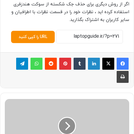
اگر از روش دیگری برای حذف جک شکسته از سوکت هندزفری
استفاده کرده اید ، نظرات خود را در قسمت نظرات با اطرافیان و
سایر کاربران به اشتراک بگذارید.
URL را کپی کنید
لینکدین
‫تامبلر
پینترست
‫رددیت
واتس آپ
تلگرام
چاپ
چ
گ
و
ن
ه
م