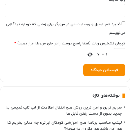
ژ
ه
ی
د
ر
ف
ا
و
ذخیره نام، ایمیل و وبسایت من در مرورگر برای زمانی که دوباره دیدگاهی
ب
ن
می‌نویسم.
ر
ن
ر
ظ
کپچای تشخیص ربات (لطفا پاسخ درست را در جای مربوطه قرار دهید)
*
س
ا
ی
ر
−
1
=
7
ک
ت
ن
ب
ی
ا
د
ی
د
ب
نوشته‌های تازه
د
ا
سریع ترین و امن ترین روش های انتقال اطلاعات از لپ تاپ قدیمی به
ن
جدید بدون از دست رفتن فایل ها
ی
د
لپتاپ مناسب برنامه های آموزشی کودکان ایرانی؛ چه مدلی بخریم که
هم امن باشد هم مقرون به صرفه؟