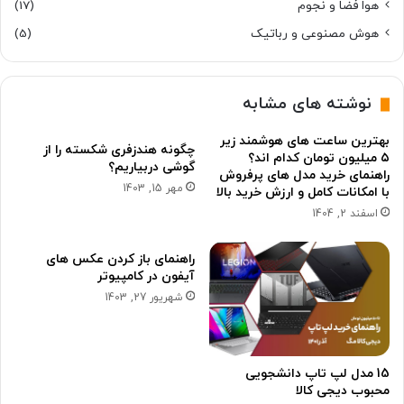
هوا فضا و نجوم
(17)
هوش مصنوعی و رباتیک
(5)
نوشته های مشابه
بهترین ساعت های هوشمند زیر
چگونه هندزفری شکسته را از
۵ میلیون تومان کدام اند؟
گوشی دربیاریم؟
راهنمای خرید مدل های پرفروش
مهر 15, 1403
با امکانات کامل و ارزش خرید بالا
اسفند 2, 1404
راهنمای باز کردن عکس های
آیفون در کامپیوتر
شهریور 27, 1403
15 مدل لپ تاپ دانشجویی
محبوب دیجی کالا