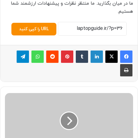
ما در میان بگذارید. ما منتظر نظرات و پیشنهادات ارزشمند شما
هستیم.
URL را کپی کنید
لینکدین
‫تامبلر
پینترست
‫رددیت
واتس آپ
تلگرام
چاپ
چ
ر
ا
پ
ا
و
ر