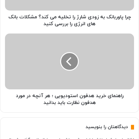
ب
ا
ن
چرا پاوربانک به زودی شارژ را تخلیه می کند؟ مشکلات بانک
ک
های انرژی را بررسی کنید
ب
ه
ر
ز
ا
و
ه
د
ن
ی
م
ش
ا
ا
ی
ر
خ
ژ
ر
ر
ی
راهنمای خرید هدفون استودیویی ؛ هر آنچه در مورد
ا
د
هدفون نظارت باید بدانید
ت
ه
خ
د
ل
ف
دیدگاهتان را بنویسید
ی
و
ه
ن