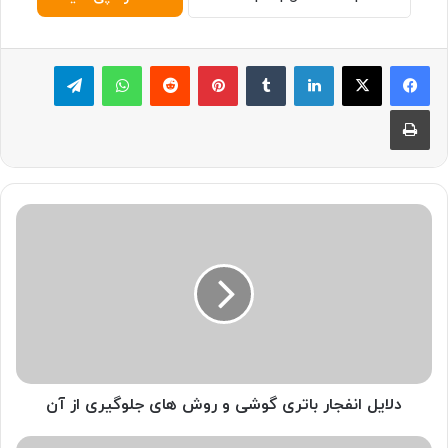
لینکدین
‫تامبلر
پینترست
‫رددیت
واتس آپ
تلگرام
چاپ
د
ل
ا
ی
ل
ا
ن
ف
ج
ا
دلایل انفجار باتری گوشی و روش های جلوگیری از آن
ر
ب
چ