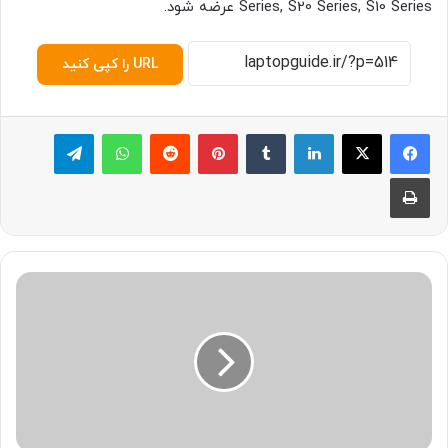
Series, S20 Series, S10 Series عرضه شود.
URL را کپی کنید
لینکدین
‫تامبلر
پینترست
‫رددیت
واتس آپ
تلگرام
چاپ
ت
ش
خ
ی
ص
ن
و
ی