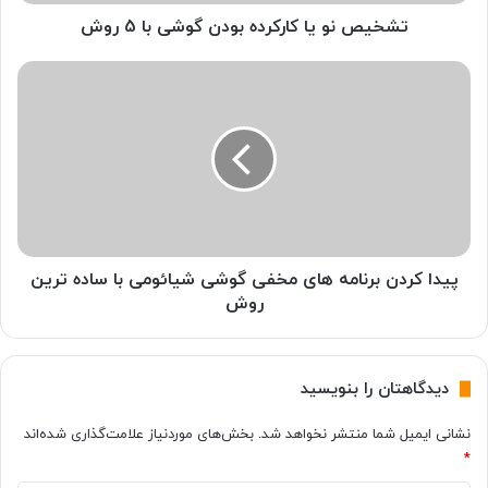
ا
ک
تشخیص نو یا کارکرده بودن گوشی با 5 روش
ا
ر
پ
ک
ی
ر
د
د
ا
ه
ک
ب
ر
و
د
د
ن
ن
ب
گ
ر
پیدا کردن برنامه های مخفی گوشی شیائومی با ساده ترین
و
ن
روش
ش
ا
ی
م
ب
ه
دیدگاهتان را بنویسید
ا
ه
5
ا
نشانی ایمیل شما منتشر نخواهد شد.
بخش‌های موردنیاز علامت‌گذاری شده‌اند
ر
ی
*
و
م
ش
خ