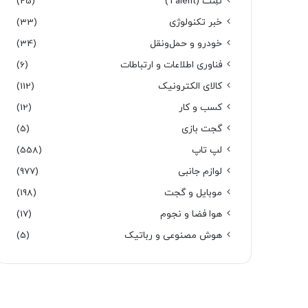
تَلِنت (Talent)
(25)
خبر تکنولوژی
(33)
خودرو و حمل‌و‌نقل
(34)
فناوری اطلاعات و ارتباطات
(6)
کالای الکترونیک
(112)
کسب و کار
(12)
گجت بازی
(5)
لپ تاپ
(558)
لوازم جانبی
(977)
موبایل و گجت
(198)
هوا فضا و نجوم
(17)
هوش مصنوعی و رباتیک
(5)