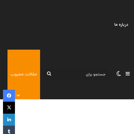
درباره ما
نوارکناری
تغییر پوسته
جستجو
مقالات محبوب
برای
فی
X
لی
‫تا