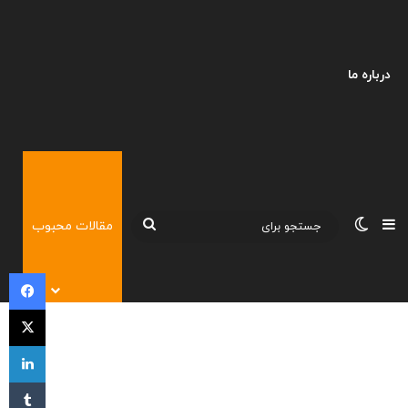
درباره ما
نوارکناری
تغییر پوسته
جستجو
مقالات محبوب
برای
فی
X
لی
‫تا