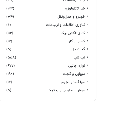
تَلِنت (Talent)
(25)
خبر تکنولوژی
(33)
خودرو و حمل‌و‌نقل
(34)
فناوری اطلاعات و ارتباطات
(6)
کالای الکترونیک
(112)
کسب و کار
(12)
گجت بازی
(5)
لپ تاپ
(558)
لوازم جانبی
(977)
موبایل و گجت
(198)
هوا فضا و نجوم
(17)
هوش مصنوعی و رباتیک
(5)