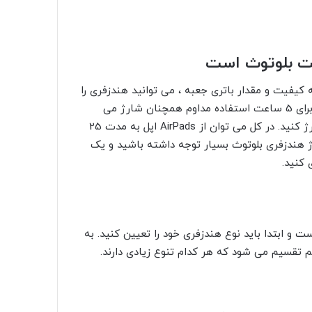
ست بلوتوث است
کیفیت و مقدار باتری جعبه ، می توانید هندزفری را
2 تا 5 بار به راحتی شارژ کنید. به عنوان مثال Apple AirPads برای 5 ساعت استفاده مداوم همچنان شارژ می
شود. با جعبه شارژ همچنین می توانید AirPads را تا 5 بار شارژ کنید. در کل می توان از AirPads اپل به مدت 25
رژ هندزفری بلوتوث بسیار توجه داشته باشید و یک
 کنید.
 و ابتدا باید نوع هندزفری خود را تعیین کنید. به
 تقسیم می شود که هر کدام تنوع زیادی دارند.