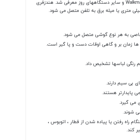
هندزفری Wired اولین نسل هندزفری بود که سالها پیش با Walkmans و سایر دستگاههای روز معرفی شد. هندزفری
ی امروزه طرفداران بسیاری دارد. کابل هندزفری با جک 3.5 میلی متری یا میله برق به تلفن متصل می شود.
اصی به هر نوع گوشی متصل می شود.
 ها زمان بر و گاهی اوقات دست و پا گیر است.
 تم رنگی لباسها تشخیص داد.
ی بی سیم دارند.
 پایدارتر هستند.
 می گیرد.
ی شوند.
ام راه رفتن یا پیاده شدن از قطار ، اتوبوس ،
 کند.