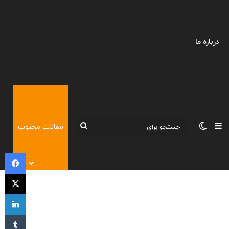
درباره ما
نوارکناری
تغییر پوسته
جستجو
مقالات محبوب
برای
فی
X
لی
‫تا