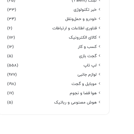
تَلِنت (Talent)
(25)
خبر تکنولوژی
(33)
خودرو و حمل‌و‌نقل
(34)
فناوری اطلاعات و ارتباطات
(6)
کالای الکترونیک
(112)
کسب و کار
(12)
گجت بازی
(5)
لپ تاپ
(558)
لوازم جانبی
(977)
موبایل و گجت
(198)
هوا فضا و نجوم
(17)
هوش مصنوعی و رباتیک
(5)