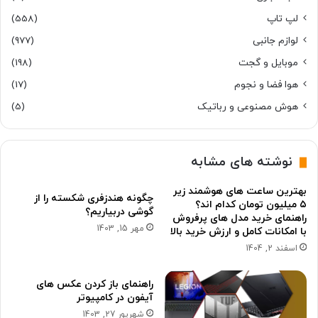
لپ تاپ
(558)
لوازم جانبی
(977)
موبایل و گجت
(198)
هوا فضا و نجوم
(17)
هوش مصنوعی و رباتیک
(5)
نوشته های مشابه
بهترین ساعت های هوشمند زیر
چگونه هندزفری شکسته را از
۵ میلیون تومان کدام اند؟
گوشی دربیاریم؟
راهنمای خرید مدل های پرفروش
مهر 15, 1403
با امکانات کامل و ارزش خرید بالا
اسفند 2, 1404
راهنمای باز کردن عکس های
آیفون در کامپیوتر
شهریور 27, 1403