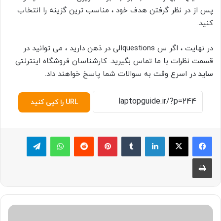
پس از در نظر گرفتن هدف خود ، مناسب ترین گزینه را انتخاب
کنید.
در نهایت ، اگر س questionsالی در ذهن دارید ، می توانید در
قسمت نظرات با ما تماس بگیرید. کارشناسان فروشگاه اینترنتی
ساید
در اسرع وقت به سوالات شما پاسخ خواهند داد.
URL را کپی کنید
لینکدین
‫تامبلر
پینترست
‫رددیت
واتس آپ
تلگرام
چاپ
د
س