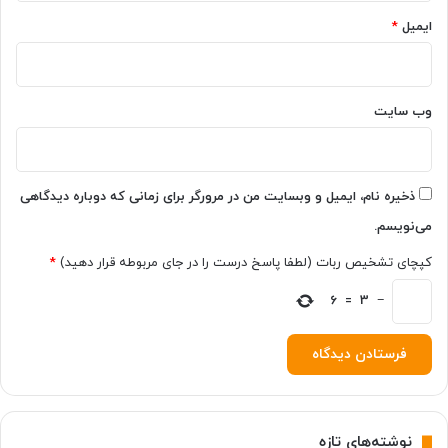
د
و
!
ایمیل
*
ه
ی
،
ح
ذ
وب‌ سایت
ف
ن
و
ی
ذخیره نام، ایمیل و وبسایت من در مرورگر برای زمانی که دوباره دیدگاهی
ز
می‌نویسم.
و
پ
کپچای تشخیص ربات (لطفا پاسخ درست را در جای مربوطه قرار دهید)
*
س
ز
−
3
=
6
م
ی
ن
ه
م
ت
نوشته‌های تازه