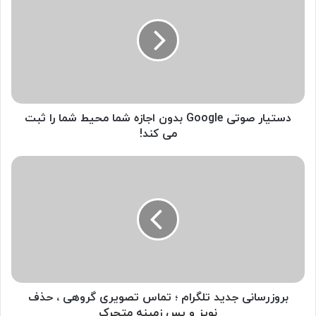
ت
ی
ا
ر
ص
و
ت
ی
دستیار صوتی Google بدون اجازه شما محیط شما را ثبت
G
می کند!
o
o
ب
g
ر
l
و
e
ز
ب
ر
د
س
و
ا
ن
ن
ا
ی
ج
ج
بروزرسانی جدید تلگرام ؛ تماس تصویری گروهی ، حذف
ا
د
نویز و پس زمینه متحرک