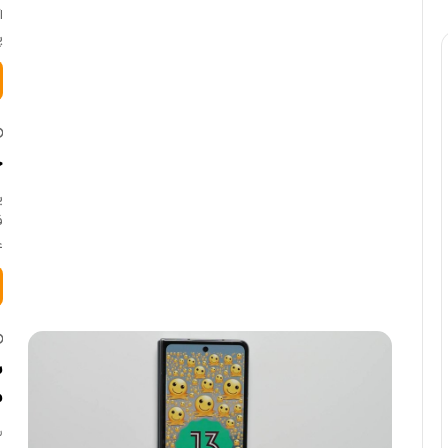
ا
پ
چ
ی
ف
ع
م