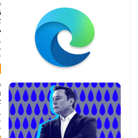
ک
م
م
م
ا
ک
ب
د
ه