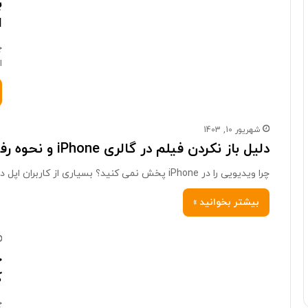
ب
ا
چ
ا
شهریور 10, 1403
دلیل باز نکردن فیلم در گالری iPhone و نحوه رفع آن را بررسی کنید
چرا ویدیویی را در iPhone پخش نمی کنید؟ بسیاری از کاربران اپل در باز کردن فیلم در گالری آیفون مشکل…
بیشتر بخوانید »
چ
ک
چ