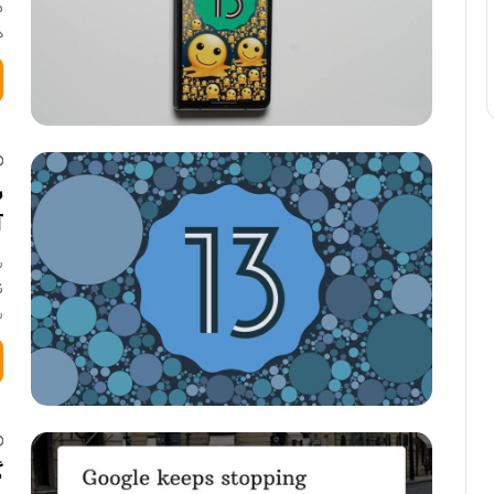
ه
س
آ
س
ن
س
گ