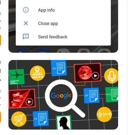
ا
ا
ه
ب
ا
حد
س