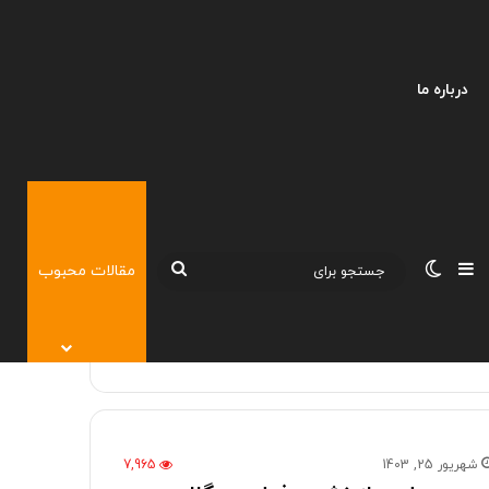
درباره ما
نوارکناری
تغییر پوسته
جستجو
مقالات محبوب
برای
شهریور 25, 1403
7,965