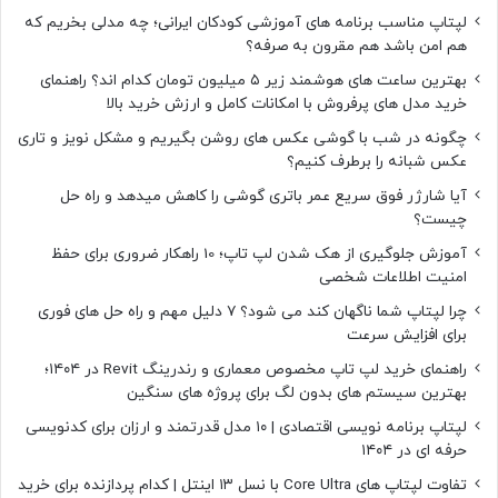
لپتاپ مناسب برنامه های آموزشی کودکان ایرانی؛ چه مدلی بخریم که
هم امن باشد هم مقرون به صرفه؟
بهترین ساعت های هوشمند زیر ۵ میلیون تومان کدام اند؟ راهنمای
خرید مدل های پرفروش با امکانات کامل و ارزش خرید بالا
چگونه در شب با گوشی عکس های روشن بگیریم و مشکل نویز و تاری
عکس شبانه را برطرف کنیم؟
آیا شارژر فوق سریع عمر باتری گوشی را کاهش میدهد و راه حل
چیست؟
آموزش جلوگیری از هک شدن لپ تاپ؛ 10 راهکار ضروری برای حفظ
امنیت اطلاعات شخصی
چرا لپتاپ شما ناگهان کند می شود؟ ۷ دلیل مهم و راه حل های فوری
برای افزایش سرعت
راهنمای خرید لپ تاپ مخصوص معماری و رندرینگ Revit در ۱۴۰۴؛
بهترین سیستم های بدون لگ برای پروژه های سنگین
لپتاپ برنامه نویسی اقتصادی | ۱۰ مدل قدرتمند و ارزان برای کدنویسی
حرفه ای در ۱۴۰۴
تفاوت لپتاپ های Core Ultra با نسل ۱۳ اینتل | کدام پردازنده برای خرید