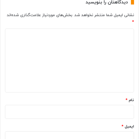
دیدگاهتان را بنویسید
ا
چ
ی
ه
نشانی ایمیل شما منتشر نخواهد شد.
بخش‌های موردنیاز علامت‌گذاری شده‌اند
ن
ک
*
ن
ا
ک
ر
د
ا
ب
ت
ر
ی
ر
د
د
ا
ی
گ
ب
د
د
ا
ا
ا
ر
ه
ن
د
ی
؟
*
د
نام
*
!
ایمیل
*