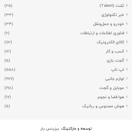
تَلِنت (Talent)
(25)
خبر تکنولوژی
(33)
خودرو و حمل‌و‌نقل
(34)
فناوری اطلاعات و ارتباطات
(6)
کالای الکترونیک
(112)
کسب و کار
(12)
گجت بازی
(5)
لپ تاپ
(558)
لوازم جانبی
(977)
موبایل و گجت
(198)
هوا فضا و نجوم
(17)
هوش مصنوعی و رباتیک
(5)
توسعه و مارکتینگ:
بیزینس یار