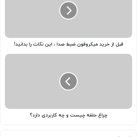
ا
ز
خ
ر
ی
د
م
قبل از خرید میکروفون ضبط صدا ، این نکات را بدانید!
ی
ک
چ
ر
ر
و
ا
ف
غ
و
ح
ن
ل
ض
ق
ب
ه
ط
چ
ص
ی
چراغ حلقه چیست و چه کاربردی دارد؟
د
س
ا
ت
،
و