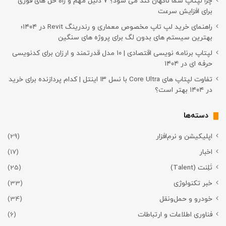
چرا لپتاپ شما ناگهان کند می شود؟ ۷ دلیل مهم و راه حل های فوری
برای افزایش سرعت
راهنمای خرید لپ تاپ مخصوص معماری و رندرینگ Revit در ۱۴۰۴؛
بهترین سیستم های بدون لگ برای پروژه های سنگین
لپتاپ برنامه نویسی اقتصادی | ۱۰ مدل قدرتمند و ارزان برای کدنویسی
حرفه ای در ۱۴۰۴
تفاوت لپتاپ های Core Ultra با نسل ۱۳ اینتل | کدام پردازنده برای خرید
در ۱۴۰۴ بهتر است؟
دسته‌ها
اپلیکیشن و نرم‌افزار
(29)
اخبار
(17)
تَلِنت (Talent)
(25)
خبر تکنولوژی
(33)
خودرو و حمل‌و‌نقل
(34)
فناوری اطلاعات و ارتباطات
(6)