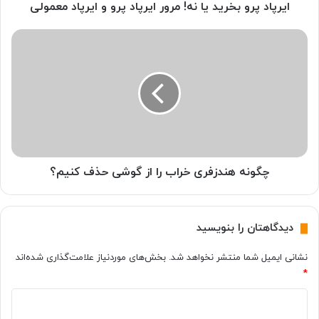
ب
ایرپاد پرو بخرید یا نه! مرور ایرپاد پرو و ​​ایرپاد معمولی
خ
ر
چ
ی
گ
د
و
ی
ن
ا
ه
ن
ه
ه
ن
!
د
م
ز
ر
ف
چگونه هندزفری خراب را از گوشی حذف کنیم؟
و
ر
ر
ی
ا
خ
دیدگاهتان را بنویسید
ی
ر
ر
ا
نشانی ایمیل شما منتشر نخواهد شد.
بخش‌های موردنیاز علامت‌گذاری شده‌اند
پ
ب
*
ا
ر
د
ا
د
پ
ا