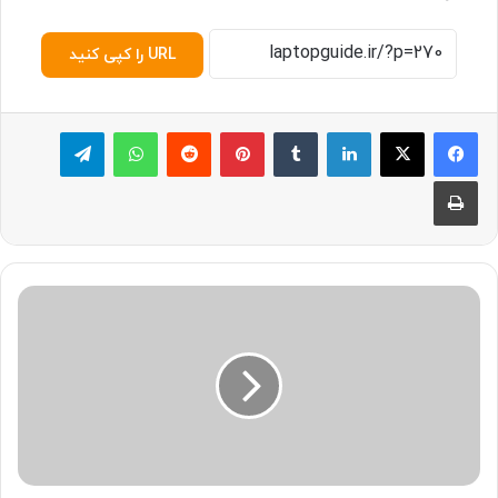
URL را کپی کنید
لینکدین
‫تامبلر
پینترست
‫رددیت
واتس آپ
تلگرام
چاپ
ا
ی
ر
پ
ا
د
پ
ر
و