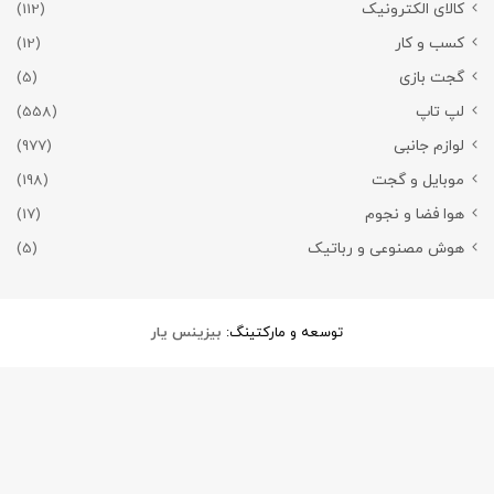
کالای الکترونیک
(112)
کسب و کار
(12)
گجت بازی
(5)
لپ تاپ
(558)
لوازم جانبی
(977)
موبایل و گجت
(198)
هوا فضا و نجوم
(17)
هوش مصنوعی و رباتیک
(5)
توسعه و مارکتینگ:
بیزینس یار