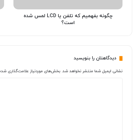
ه
س
م
ه
ی
چگونه بفهمیم که تلفن یا LCD لمس شده
ا
م
ی
است؟
ک
م
ه
و
ت
ب
ل
ا
ف
ی
دیدگاهتان را بنویسید
ن
ل
ی
ح
نشانی ایمیل شما منتشر نخواهد شد.
بخش‌های موردنیاز علامت‌گذاری شده‌
ا
ذ
L
ف
د
C
ش
ی
D
د
ل
ه
د
م
ر
گ
س
ا
ا
ش
ب
د
ا
ه
ه
ز
*