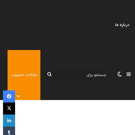
درباره ما
نوارکناری
تغییر پوسته
جستجو
مقالات محبوب
برای
فی
X
لی
‫تا