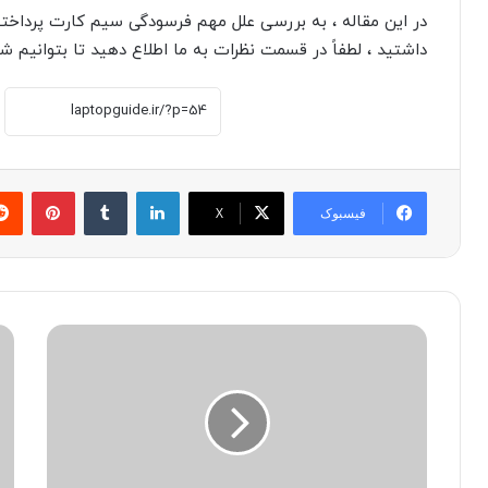
در این مقاله ، به بررسی علل مهم فرسودگی سیم کارت پرداختیم ت
داشتید ، لطفاً در قسمت نظرات به ما اطلاع دهید تا بتوانیم شم
لینکدین
‫تامبلر
پینترست
فیسبوک
X
چ
چ
گ
گ
و
و
ن
ن
ه
ه
ب
ع
ف
ک