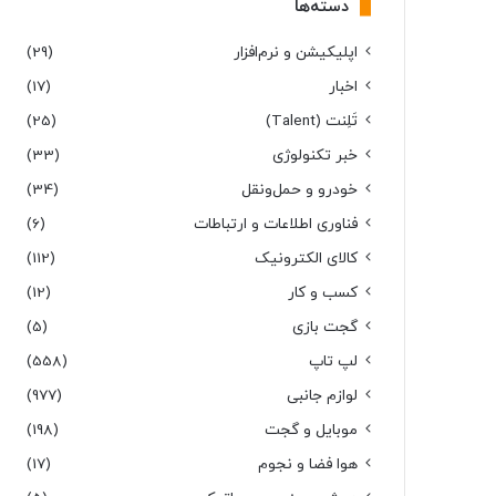
دسته‌ها
اپلیکیشن و نرم‌افزار
(29)
اخبار
(17)
تَلِنت (Talent)
(25)
خبر تکنولوژی
(33)
خودرو و حمل‌و‌نقل
(34)
فناوری اطلاعات و ارتباطات
(6)
کالای الکترونیک
(112)
کسب و کار
(12)
گجت بازی
(5)
لپ تاپ
(558)
لوازم جانبی
(977)
موبایل و گجت
(198)
هوا فضا و نجوم
(17)