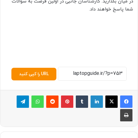
در میان بگذارید. کارشناسان جانبی در اولین فرصت به سوالات
شما پاسخ خواهند داد.
URL را کپی کنید
لینکدین
‫تامبلر
پینترست
‫رددیت
واتس آپ
تلگرام
چاپ