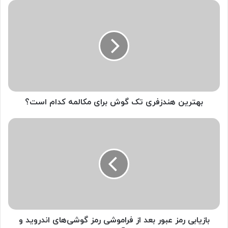
ب
ه
ت
ر
ی
ن
ه
ن
د
ز
بهترین هندزفری تک گوش برای مکالمه کدام است؟
ف
ر
ب
ی
ا
ت
ز
ک
ی
گ
ا
و
ب
ش
ی
ب
ر
ر
م
ا
ز
بازیابی رمز عبور بعد از فراموشی رمز گوشی‌های اندروید و