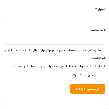
ی‌
ایمیل
*
ه
ا
ی
ا
ن
وب‌ سایت
د
ر
و
ی
ذخیره نام، ایمیل و وبسایت من در مرورگر برای زمانی که دوباره دیدگاهی
د
می‌نویسم.
و
آ
کپچای تشخیص ربات (لطفا پاسخ درست را در جای مربوطه قرار دهید)
*
ی
ف
−
5
=
2
و
ن