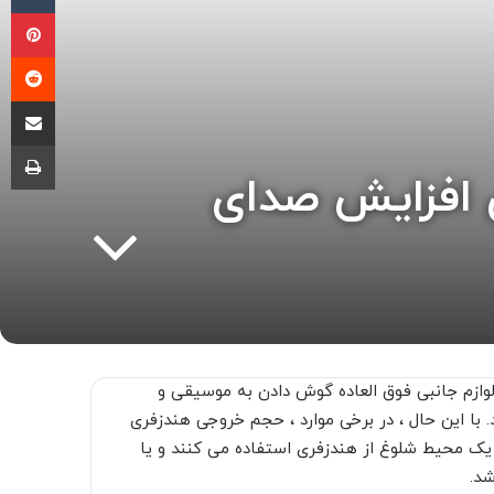
پی
‫ر
اشتراک گذ
چا
یاد کنیم؟ 5 روش برای افزایش صدای
وازم جانبی فوق العاده گوش دادن به موسیقی و
 با این حال ، در برخی موارد ، حجم خروجی هندزفری
 در یک محیط شلوغ از هندزفری استفاده می کنند و یا
شد.