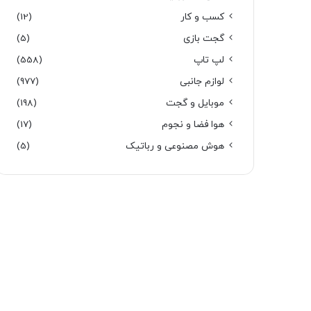
کسب و کار
(12)
گجت بازی
(5)
لپ تاپ
(558)
لوازم جانبی
(977)
موبایل و گجت
(198)
هوا فضا و نجوم
(17)
هوش مصنوعی و رباتیک
(5)