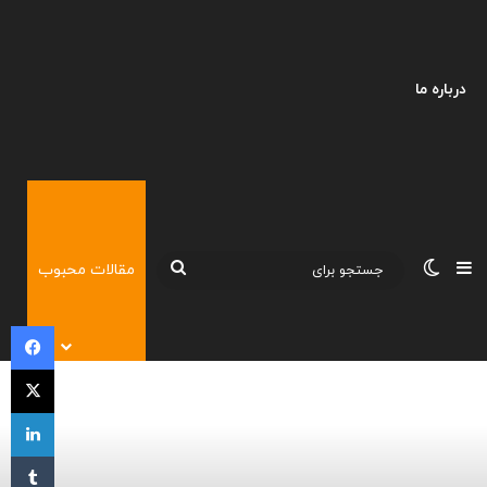
درباره ما
نوارکناری
تغییر پوسته
جستجو
مقالات محبوب
برای
فی
X
لی
‫تا