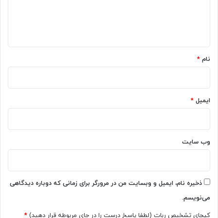
ا
ا
ی
ه
ر
پ
*
ا
نام
*
د
پ
ر
و
ایمیل
*
و
ا
ی
وب‌ سایت
ر
پ
ا
د
م
ذخیره نام، ایمیل و وبسایت من در مرورگر برای زمانی که دوباره دیدگاهی
ع
می‌نویسم.
م
و
کپچای تشخیص ربات (لطفا پاسخ درست را در جای مربوطه قرار دهید)
*