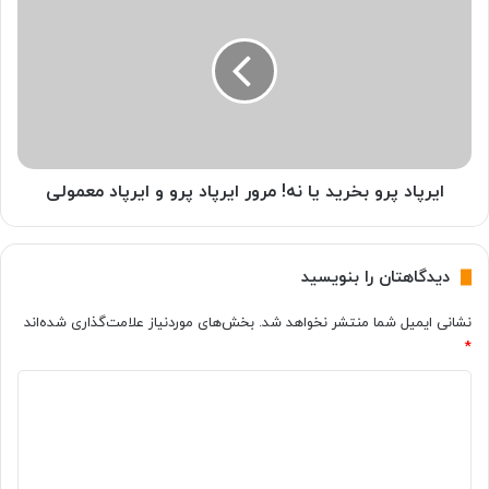
م
ی
پ
ر
ی
پ
و
ا
ت
د
ر
پ
س
ر
ر
و
و
ب
ایرپاد پرو بخرید یا نه! مرور ایرپاد پرو و ​​ایرپاد معمولی
ص
خ
د
ر
ا
ی
دیدگاهتان را بنویسید
د
د
ا
ی
نشانی ایمیل شما منتشر نخواهد شد.
بخش‌های موردنیاز علامت‌گذاری شده‌اند
ر
ا
*
د
ن
؟
ه
د
!
ی
م
ر
د
و
گ
ر