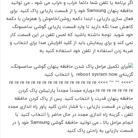
اگر برنامه یا تلفن شما دائما خراب و خراب می شود ، می توانید
حافظه پنهان Samsung خود را از قسمت بازیابی پاک کنید. برای
فعال سازی بازیابی ، ابتدا دکمه روشن/خاموش
را همزمان با دکمه
کاهش صدا
نگه دارید تا وارد قسمت بازیابی گوشی سامسونگ
خود شوید. توجه داشته باشید که لمس تلفن در این قسمت کار
نمی کند و برای پیمایش باید از کلید
افزایش صدا
برای انتخاب و
ضربه زدن
استفاده از تلفن خود استفاده کنید به
“>>>> “” “” >>>> re re re re re re re re re re re re re re re re
re re re re re re re دوباره مجدداً مجدداً
پارتیشن پاک کردن
حافظه پنهان
قدرت
را انتخاب کنید. پس از پاک کردن حافظه
پنهان در قسمت بازیابی ، با فشار دادن کلید
پاور
راه اندازی مجدد
تلفن ، گزینه
راه اندازی مجدد در حال حاضر
را انتخاب کنید. با
انجام مراحل بالا ، می توانید حافظه گوشی Samsung خود را در
قسمت بازیابی به راحتی پاک کنید.