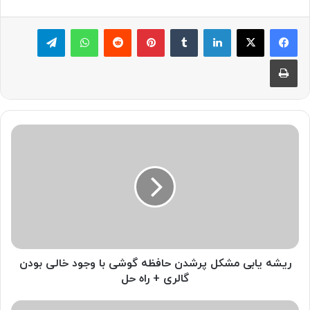
لینکدین
‫تامبلر
پینترست
‫رددیت
واتس آپ
تلگرام
چاپ
ریشه
یابی
مشکل
پرشدن
حافظه
گوشی
با
وجود
خالی
بودن
ریشه یابی مشکل پرشدن حافظه گوشی با وجود خالی بودن
گالری
گالری + راه حل
+
راه
اشکالات