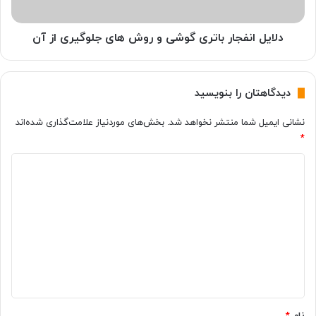
ه
ف
و
ج
ش
ا
دلایل انفجار باتری گوشی و روش های جلوگیری از آن
م
ر
ن
ب
د
ا
دیدگاهتان را بنویسید
چ
ت
ی
ر
نشانی ایمیل شما منتشر نخواهد شد.
بخش‌های موردنیاز علامت‌گذاری شده‌اند
س
ی
*
ت
گ
؟
و
د
ش
ی
ی
و
د
ر
گ
و
ش
ا
ه
ه
ا
ی
*
ج
نام
*