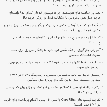
لپتاپ مناسب برنامه های آموزشی کودکان ایرانی؛ چه مدلی بخریم که
هم امن باشد هم مقرون به صرفه؟
بهترین ساعت های هوشمند زیر ۵ میلیون تومان کدام اند؟ راهنمای
خرید مدل های پرفروش با امکانات کامل و ارزش خرید بالا
چگونه در شب با گوشی عکس های روشن بگیریم و مشکل نویز و تاری
عکس شبانه را برطرف کنیم؟
آیا شارژر فوق سریع عمر باتری گوشی را کاهش میدهد و راه حل
چیست؟
آموزش جلوگیری از هک شدن لپ تاپ؛ 10 راهکار ضروری برای حفظ
امنیت اطلاعات شخصی
چرا لپتاپ شما ناگهان کند می شود؟ ۷ دلیل مهم و راه حل های فوری
برای افزایش سرعت
راهنمای خرید لپ تاپ مخصوص معماری و رندرینگ Revit در ۱۴۰۴؛
بهترین سیستم های بدون لگ برای پروژه های سنگین
لپتاپ برنامه نویسی اقتصادی | ۱۰ مدل قدرتمند و ارزان برای کدنویسی
حرفه ای در ۱۴۰۴
تفاوت لپتاپ های Core Ultra با نسل ۱۳ اینتل | کدام پردازنده برای خرید
در ۱۴۰۴ بهتر است؟