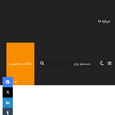
درباره ما
نوارکناری
تغییر پوسته
جستجو
مقالات محبوب
برای
فی
X
لی
‫تا