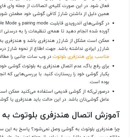
فعال شود. در این صورت کلیه‌ی اتصالات از جمله وای فا
همین دلیل از داشتن شارژ کافی گوشی خود مطمئن شوید
در گوشی‌های اندرویدی قابلیت pairing mode
و
ble Mode
آورده شده انجام دهید تا همه‌ی تنظیمات را به درستی اع
ممکن است مشکل از شارژر هندزفری باشد و هندزفری به
شارژر ایرادی نداشته باشد. جهت اطلاع از نحوه شارژ د
مناسب برای هندزفری بلوتوث
در وب سات جانبی را مطالع
برای رفع باگ، عدم اتصال هندزفری به بلوتوث گوشی خود را روی حالت
یکبار گوشی خود را ریستارت کنید. با بررسی‌هایی که انجام 
بوده است.
درصورتی‌که از گوشی قدیمی استفاده می‌کنید ممکن اس
عامل گوشی‌تان باشد. در این حالت باید هندزفری یا گوش
آموزش اتصال هندزفری بلوتوث به گوشی از
چرا هندزفری بلوتوث به گوشی وصل نمی‌شود؟ پاسخ به این سوا