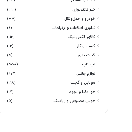
تَلِنت (Talent)
(25)
خبر تکنولوژی
(33)
خودرو و حمل‌و‌نقل
(34)
فناوری اطلاعات و ارتباطات
(6)
کالای الکترونیک
(112)
کسب و کار
(12)
گجت بازی
(5)
لپ تاپ
(558)
لوازم جانبی
(977)
موبایل و گجت
(198)
هوا فضا و نجوم
(17)
هوش مصنوعی و رباتیک
(5)