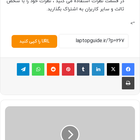
در قسمت نظرات استفاده می کنید ، نظرات خود را با شخص
ثالث و سایر کاربران به اشتراک بگذارید.
“>
URL را کپی کنید
لینکدین
‫تامبلر
پینترست
‫رددیت
واتس آپ
تلگرام
چاپ
چ
گ
و
ن
ه