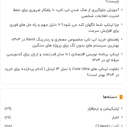
چیست؟
م
ت
آموزش جلوگیری از هک شدن لپ تاپ؛ 10 راهکار ضروری برای حفظ
و
امنیت اطلاعات شخصی
ق
چرا لپتاپ شما ناگهان کند می شود؟ ۷ دلیل مهم و راه حل های فوری
ف
برای افزایش سرعت
ک
ن
راهنمای خرید لپ تاپ مخصوص معماری و رندرینگ Revit در ۱۴۰۴؛
ی
بهترین سیستم های بدون لگ برای پروژه های سنگین
د
لپتاپ برنامه نویسی اقتصادی | ۱۰ مدل قدرتمند و ارزان برای کدنویسی
!
حرفه ای در ۱۴۰۴
تفاوت لپتاپ های Core Ultra با نسل ۱۳ اینتل | کدام پردازنده برای خرید
در ۱۴۰۴ بهتر است؟
دسته‌ها
اپلیکیشن و نرم‌افزار
(29)
اخبار
(17)
تَلِنت (Talent)
(25)