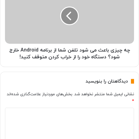
ا
چ
ت
ی
م
ز
ی
ی
ز
ب
ک
ا
ن
ع
ی
ث
چه چیزی باعث می شود تلفن شما از برنامه Android خارج
م
م
شود؟ دستگاه خود را از خراب کردن متوقف کنید!
؟
ی
ش
و
دیدگاهتان را بنویسید
د
ت
نشانی ایمیل شما منتشر نخواهد شد.
بخش‌های موردنیاز علامت‌گذاری شده‌اند
ل
*
ف
ن
د
ش
م
ی
ا
د
ا