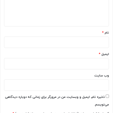
گ
ز
ب
ا
ر
ه
ن
ا
*
م
نام
*
ه
A
n
d
ایمیل
*
r
o
i
d
خ
وب‌ سایت
ا
ر
ج
ش
ذخیره نام، ایمیل و وبسایت من در مرورگر برای زمانی که دوباره دیدگاهی
و
می‌نویسم.
د
؟