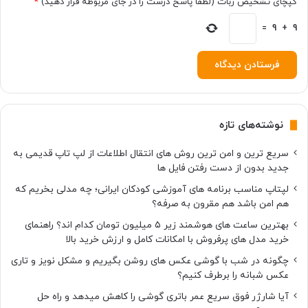
کپچای تشخیص ربات (لطفا پاسخ درست را در جای مربوطه قرار دهید)
*
د
9
س
+
9
=
ت
گ
ا
ه
خ
و
نوشته‌های تازه
د
ر
سریع ترین و امن ترین روش های انتقال اطلاعات از لپ تاپ قدیمی به
ا
جدید بدون از دست رفتن فایل ها
ا
ز
لپتاپ مناسب برنامه های آموزشی کودکان ایرانی؛ چه مدلی بخریم که
خ
هم امن باشد هم مقرون به صرفه؟
ر
بهترین ساعت های هوشمند زیر ۵ میلیون تومان کدام اند؟ راهنمای
ا
خرید مدل های پرفروش با امکانات کامل و ارزش خرید بالا
ب
ک
چگونه در شب با گوشی عکس های روشن بگیریم و مشکل نویز و تاری
ر
عکس شبانه را برطرف کنیم؟
د
آیا شارژر فوق سریع عمر باتری گوشی را کاهش میدهد و راه حل
ن