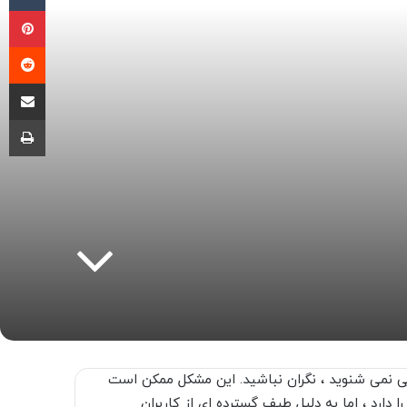
پی
‫ر
اشتراک گذ
چا
 صدایی نمی شنوید ، نگران نباشید. این مشکل ممکن است
ا دارد ، اما به دلیل طیف گسترده ای از کاربران