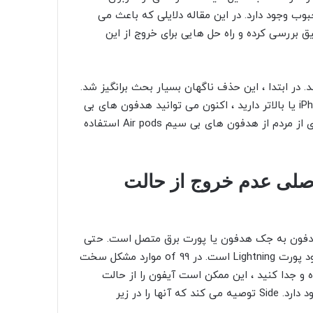
بوب وجود دارد. در این مقاله دلایلی که باعث می
 بررسی کرده و راه حل هایی برای خروج از این
تری هدفون خلاص شد. در ابتدا ، این حذف ناگهان بسیار بحث برانگیز شد.
اما اپل این احتمال را به طور کامل حذف نکرده است. اگر iPhone 7 یا بالاتر دارید ، اکنون می توانید هدفون های بی
سیم را به درگاه Lightning خود متصل کنید. با این حال ، بسیاری از مردم از هدفون های بی سیم Air pods استفاده
صلی عدم خروج از حالت
هدفون به جک هدفون یا پورت برق متصل است. حتی
اگر اینطور نباشد ، معمولاً این به دلیل مشکل جک هدفون یا خود پورت Lightning است. در 99 of موارد مشکل سخت
ه و جدا کنید ، این ممکن است آیفون را از حالت
هدست بیدار کند. دلایل دیگری برای ماندن در حالت هدفون وجود دارد. Side توصیه می کند که آنها را در زیر