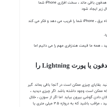
اگر پس از راه اندازی مجدد iPhone ، iPhone همچنان در حالت هدفون باقی ماند ، سخت افزاری iPhone شما
 زیر ایجاد شود:
موارد کوچک یا ناخواسته قفل شده در جک هدفون یا درگاه برق ، iPhone شما را فریب می دهد و فکر می کند
د.
، همه ما قیمت هندزفری مهم را می دانیم اما
برای خروج از حالت هندزفری جک هدفون یا پورت Lightning را
ید. بقایای چیزی ممکن است در آنجا باقی بماند. گیر
 که ممکن است وجود داشته باشد. اگر چیزی دیدید ،
 تکان دادن گوشی بیرون بیاید. اما اگر از سوزن ، خلال
دندان یا موچین برای برداشتن یک جسم خارجی استفاده می کنید ، مراقب باشید که به دروازه 3.5 میلی متری یا