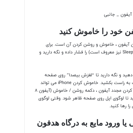
ن آیفون ، خاموش و روشن کردن آن است. برای
خاموش کردن iPhone ، دکمه روشن / خاموش (که به Sleep / Wake نیز معروف است) را فشار داده و نگه دارید و
 دهید و نگه دارید
تا “لغزش بیصدا” روی صفحه
را از چپ به راست بکشید. خاموش کردن iPhone می تواند
حدود 20 ثانیه طول بکشد و این کاملاً طبیعی است. برای روشن کردن مجدد آیفون ، دکمه روشن / خاموش (آیفون 8
ای بالاتر) را نگه دارید تا لوگوی اپل روی صفحه ظاهر شود. وقتی لوگوی
ا رها کنید.
ا ورود مایع به درگاه هدفون