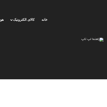
خانه
کالای الکترونیک
هوش
صفحه اصلی
/
لوازم جانبی
/
نحوه حذف iPhone از حالت هدفون