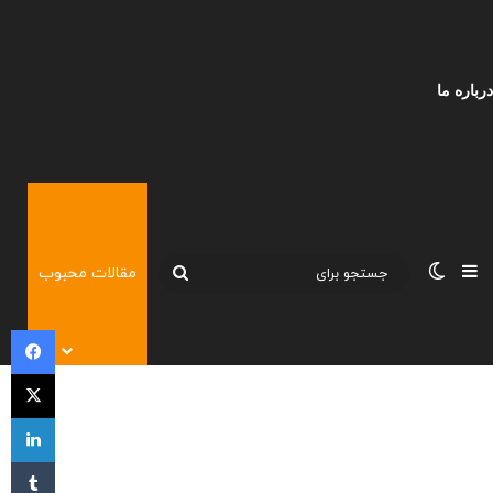
درباره ما
نوارکناری
تغییر پوسته
مقالات محبوب
جستجو
برای
فی
X
لی
‫تا