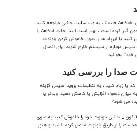
ایربادها بسیار جذاب و محبوب هستند. برای مشاهده جدیدترین Cover AirPads ، به وب سایت جانبی مراجعه کنید.
اگر از Apple AirPads استفاده می کنید و iPhone در حالت هدفون گیر کرده است ، بهتر است ابتدا جفت AirPad را
ی کنید یا ایرپاد ها را بدون خاموش کردن بلوتوث
Ai را یکبار دیگر به iPhone وصل کنید ، سپس دوباره از سیستم خارج شوید. برای اتصال
ت صدا را بررسی کنید
را کم یا زیاد کنید ، به تنظیمات بروید. سپس گزینه
ا به میزان دلخواه افزایش یا کاهش دهید. ویدئو یا
یده می شود؟
به منوی
کن است هدست را از طریق بلوتوث متصل کرده باشید و هنوز