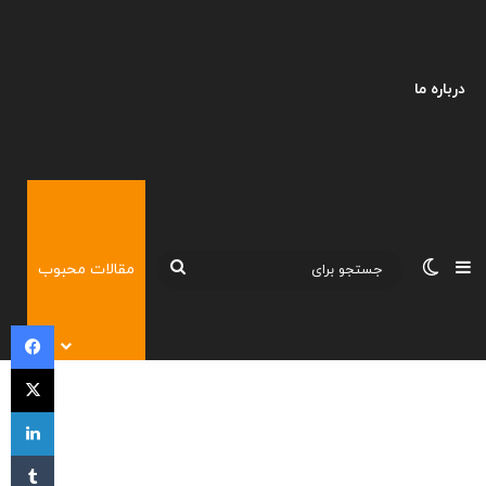
درباره ما
نوارکناری
تغییر پوسته
جستجو
مقالات محبوب
برای
فی
X
لی
‫تا