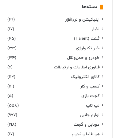
دسته‌ها
اپلیکیشن و نرم‌افزار
(29)
اخبار
(17)
تَلِنت (Talent)
(25)
خبر تکنولوژی
(33)
خودرو و حمل‌و‌نقل
(34)
فناوری اطلاعات و ارتباطات
(6)
کالای الکترونیک
(112)
کسب و کار
(12)
گجت بازی
(5)
لپ تاپ
(558)
لوازم جانبی
(977)
موبایل و گجت
(198)
هوا فضا و نجوم
(17)