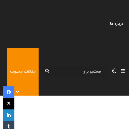
درباره ما
نوارکناری
تغییر پوسته
جستجو
مقالات محبوب
برای
فی
X
لی
‫تا