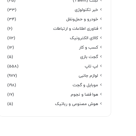
تَلِنت (Talent)
(25)
خبر تکنولوژی
(33)
خودرو و حمل‌و‌نقل
(34)
فناوری اطلاعات و ارتباطات
(6)
کالای الکترونیک
(112)
کسب و کار
(12)
گجت بازی
(5)
لپ تاپ
(558)
لوازم جانبی
(977)
موبایل و گجت
(198)
هوا فضا و نجوم
(17)
هوش مصنوعی و رباتیک
(5)