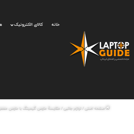
خانه
کالای الکترونیک
ه
صفحه اصلی
/
لوازم جانبی
/
مقایسۀ ماوس گیمینگ با ماوس معمو