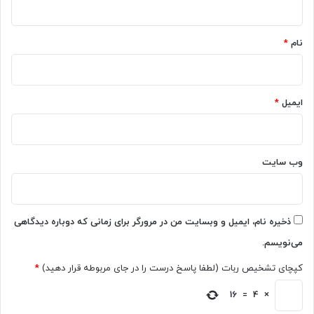
ل
و
*
ی
نام
*
ز
ی
و
ن
ایمیل
*
وب‌ سایت
ذخیره نام، ایمیل و وبسایت من در مرورگر برای زمانی که دوباره دیدگاهی
می‌نویسم.
کپچای تشخیص ربات (لطفا پاسخ درست را در جای مربوطه قرار دهید)
*
16
=
4
×