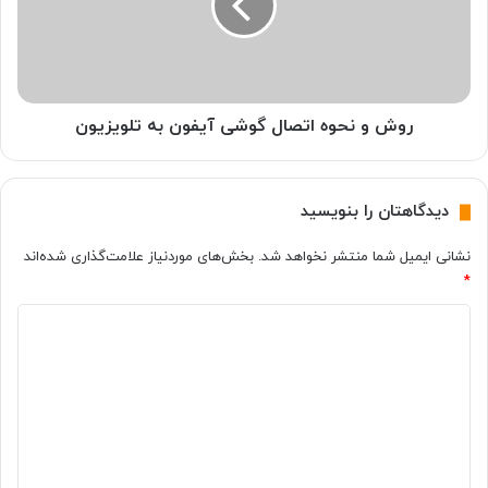
ی
ن
ک
ح
و
و
ل
ه
ه
ا
پ
ت
روش و نحوه اتصال گوشی آیفون به تلویزیون
ش
ص
ت
ا
ی
ل
دیدگاهتان را بنویسید
ل
گ
پ
و
نشانی ایمیل شما منتشر نخواهد شد.
بخش‌های موردنیاز علامت‌گذاری شده‌اند
ت
ش
*
ا
ی
پ
آ
د
ی
ی
ف
و
د
ن
گ
ب
ه
ا
ت
ه