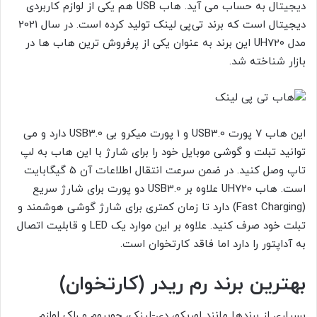
دیجیتال به حساب می آید. هاب USB هم یکی از لوازم کاربردی
دیجیتال است که برند تی‌پی لینک تولید کرده است. در سال 2021
مدل UH720 این برند به عنوان یکی از پرفروش ترین هاب ها در
بازار شناخته شد.
این هاب 7 پورت USB3.0 و 1 پورت میکرو بی USB3.0 دارد و می
توانید تبلت و گوشی موبایل خود را برای شارژ با این هاب به لپ
تاپ وصل کنید. در ضمن سرعت انتقال اطلاعات آن 5 گیگابایت
است. هاب UH720 علاوه بر USB3.0 دو پورت برای شارژ سریع
(Fast Charging) دارد تا زمان کمتری برای شارژ گوشی هوشمند و
تبلت خود صرف کنید. علاوه بر این موارد یک LED و قابلیت اتصال
به آداپتور را دارد اما فاقد کارتخوان است.
بهترین برند رم ریدر (کارتخوان)
بسیاری از برندها مانند اوریکو، دی-لینک، جویروم و راک لوازم