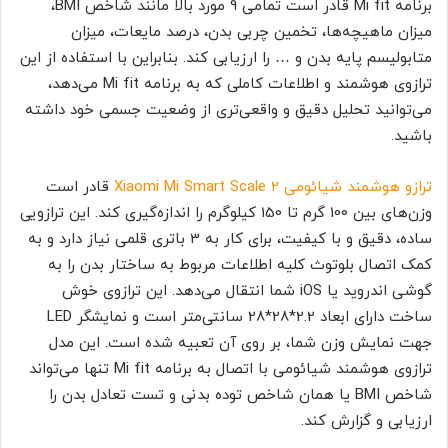
برنامه Mi fit قادر است تمامی 9 مورد بالا مانند شاخص BMI،
میزان ماهیچه‌ها، تخمین چربی بدن، درصد مایعات، میزان
متابولیسم پایه بدن و … را ارزیابی کند. بنابراین با استفاده از این
ترازوی هوشمند و اطلاعات کاملی که به برنامه Mi fit
می‌دهد،
می‌توانید تحلیل دقیق و واقعی‌تری از وضعیت جسمی خود داشته
باشید.
ترازو هوشمند شیائومی Xiaomi Mi Smart Scale 2
قادر است
وزن‌های بین 100 گرم تا 150 کیلوگرم را اندازه‌گیری کند. این ترازویی
ساده، دقیق و با کیفیت، برای کار به 3 باتری قلمی نیاز دارد و به
کمک اتصال بلوتوث کلیه اطلاعات مربوط به ساختار بدن را به
گوشی اندروید یا iOS شما انتقال می‌دهد. این ترازوی خوش
ساخت دارای ابعاد 2.2*28*28 سانتی‌متر است و نمایشگر LED
جهت نمایش وزن شما، بر روی آن تعبیه شده است. این مدل
ترازوی هوشمند شیائومی با اتصال به برنامه
Mi fit تنها می‌تواند
شاخص BMI یا همان شاخص توده بدنی و تست تعادل بدن را
ارزیابی و گزارش کند.