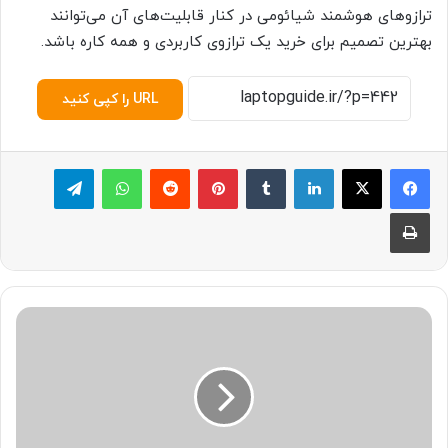
ترازوهای هوشمند شیائومی در کنار قابلیت‌های آن می‌توانند
بهترین تصمیم برای خرید یک ترازوی کاربردی و همه کاره باشد.
URL را کپی کنید
لینکدین
‫تامبلر
پینترست
‫رددیت
واتس آپ
تلگرام
چاپ
د
ل
ی
ل
ه
ن
گ