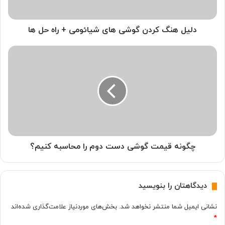
ک
ر
د
دلیل هنگ کردن گوشی های شیائومی + راه حل ها
ن
گ
چ
و
گ
ش
و
ی
ن
ه
ه
ا
ق
ی
ی
ش
م
ی
ت
ا
گ
چگونه قیمت گوشی دست دوم را محاسبه کنیم؟
ئ
و
و
ش
م
ی
دیدگاهتان را بنویسید
ی
د
+
س
نشانی ایمیل شما منتشر نخواهد شد.
بخش‌های موردنیاز علامت‌گذاری شده‌اند
ر
ت
*
ا
د