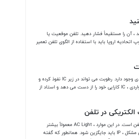
، آن را مستقیماً فشار دهید. تلفن موقعیت یا
ول اولیه توپ اتحادیه اروپا باید با استفاده از الگوی تلفن تعمیر
ت
هنگام خیس شدن یا به اصطلاح آبکی شدن تلفن مشکلات زیادی وجود دارد. رطوبت می تواند در زیر IC نفوذ کرده و
باعث رسوب و اتصال کوتاه بین پایه های آن شود. در چنین مواردی ، IC کارایی خود را از دست می دهد و استاد از
یکی دیگر از دلایل خرابی IC و نیاز به الگو ، مشکلات الکتریکی تلفن است. در این موارد ، AC Light معمولاً بیشتر
آسیب می بیند ، اما IC نیز می تواند آسیب ببیند. برای حل این مشکل ، IP باید جایگزین شود. همانطور که گفته