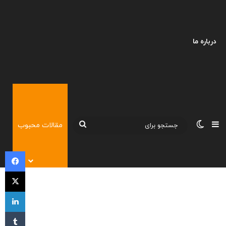
درباره ما
نوارکناری
تغییر پوسته
جستجو
مقالات محبوب
برای
فی
X
لی
‫تا