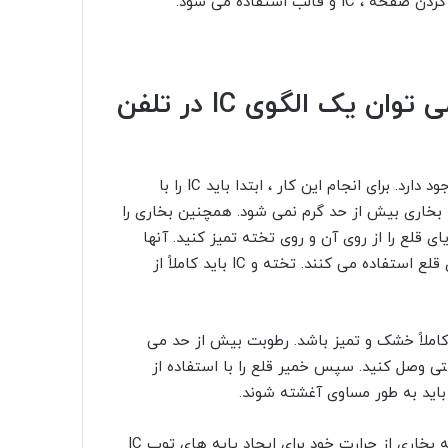
لب استفاده می شود.
نحوه ساخت الگوی تلفن ؛ چگونه می توان یک الگوی IC در تلفن
Stenciling یک کار تخصصی است ، اما مراحل نسبتاً ساده ای وجود دارد. برای انجام این کار ، ابتدا باید IC را با
ه بخاری بیش از حد گرم نمی شود. همچنین بخاری را
مع وصل نکنید. پس از برداشتن IC ، باید بقایای قلع را از روی آن و روی تخته تمیز کنید. آنها
معمولاً از سیم قلع یا خمیر انعطاف پذیر برای تمیز کردن بقایای قلع استفاده می کنند. تخته و IC باید کاملاً از
 کاملاً خشک و تمیز باشد. رطوبت بیش از حد می
ستی وصل کنید. سپس خمیر قلع را با استفاده از
اید به طور مساوی آغشته شوند.
پس از حذف خمیر قلع اضافی از الگو ، زمان آن رسیده است که بخاری از حرارت خود برای ایجاد پایه های توپ IC