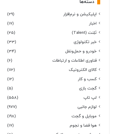
دسته‌ها
اپلیکیشن و نرم‌افزار
(29)
اخبار
(17)
تَلِنت (Talent)
(25)
خبر تکنولوژی
(33)
خودرو و حمل‌و‌نقل
(34)
فناوری اطلاعات و ارتباطات
(6)
کالای الکترونیک
(112)
کسب و کار
(12)
گجت بازی
(5)
لپ تاپ
(558)
لوازم جانبی
(977)
موبایل و گجت
(198)
هوا فضا و نجوم
(17)