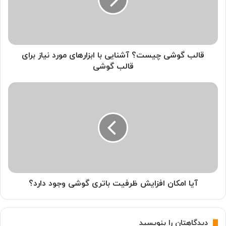
گ
و
ش
ی
چ
ی
قالب گوشی چیست؟ آشنایی با ابزارهای مورد نیاز برای
س
قالب گوشی
ت
؟
آ
آ
ی
ش
ا
ن
ا
ا
م
ی
ک
ی
ا
ب
ن
ا
ا
ا
ف
آیا امکان افزایش ظرفیت باتری گوشی وجود دارد؟
ب
ز
ز
ا
ا
ی
دیدگاهتان را بنویسید
ر
ش