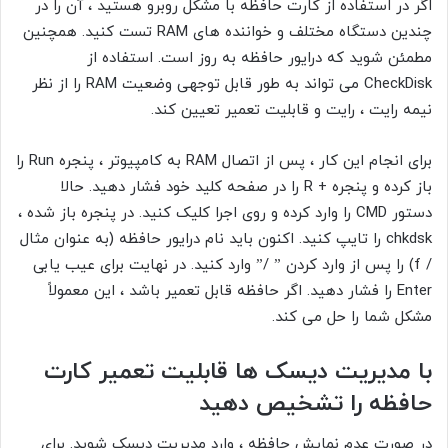
اگر در استفاده از کارت حافظه با مشکل روبرو هستید ، آن را در
چندین دستگاه مختلف و خواننده های RAM تست کنید. همچنین
مطمئن شوید که درایور حافظه به روز است. استفاده از
CheckDisk می تواند به طور قابل توجهی وضعیت RAM را از نظر
نیمه رایت ، رایت و قابلیت تعمیر تعیین کند.
برای انجام این کار ، پس از اتصال RAM به کامپیوتر ، پنجره Run را
باز کرده و پنجره + R را در صفحه کلید خود فشار دهید. حالا
دستور CMD را وارد کرده و روی اجرا کلیک کنید. در پنجره باز شده ،
chkdsk را تایپ کنید. اکنون باید نام درایور حافظه (به عنوان مثال
/ f) را پس از وارد کردن ” /” وارد کنید. در نهایت برای عیب یابی
Enter را فشار دهید. اگر حافظه قابل تعمیر باشد ، این معمولاً
مشکل شما را حل می کند.
با مدیریت دیسک ها قابلیت تعمیر کارت
حافظه را تشخیص دهید
در صورت عدم نمایش حافظه ، وارد مدیریت دیسک شوید. برای