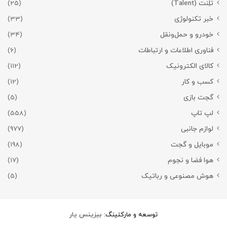
تَلِنت (Talent)
(25)
خبر تکنولوژی
(33)
خودرو و حمل‌و‌نقل
(34)
فناوری اطلاعات و ارتباطات
(6)
کالای الکترونیک
(112)
کسب و کار
(12)
گجت بازی
(5)
لپ تاپ
(558)
لوازم جانبی
(977)
موبایل و گجت
(198)
هوا فضا و نجوم
(17)
هوش مصنوعی و رباتیک
(5)
توسعه و مارکتینگ:
بیزینس یار