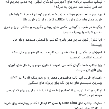
لپتاپ مناسب برنامه های آموزشی کودکان ایرانی؛ چه مدلی بخریم که
هم امن باشد هم مقرون به صرفه؟
بهترین ساعت های هوشمند زیر ۵ میلیون تومان کدام اند؟ راهنمای
خرید مدل های پرفروش با امکانات کامل و ارزش خرید بالا
چگونه در شب با گوشی عکس های روشن بگیریم و مشکل نویز و تاری
عکس شبانه را برطرف کنیم؟
آیا شارژر فوق سریع عمر باتری گوشی را کاهش میدهد و راه حل
چیست؟
آموزش جلوگیری از هک شدن لپ تاپ؛ 10 راهکار ضروری برای حفظ
امنیت اطلاعات شخصی
چرا لپتاپ شما ناگهان کند می شود؟ ۷ دلیل مهم و راه حل های فوری
برای افزایش سرعت
راهنمای خرید لپ تاپ مخصوص معماری و رندرینگ Revit در ۱۴۰۴؛
بهترین سیستم های بدون لگ برای پروژه های سنگین
لپتاپ برنامه نویسی اقتصادی | ۱۰ مدل قدرتمند و ارزان برای کدنویسی
حرفه ای در ۱۴۰۴
تفاوت لپتاپ های Core Ultra با نسل ۱۳ اینتل | کدام پردازنده برای خرید
در ۱۴۰۴ بهتر است؟