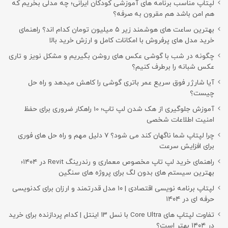
لپتاپ مناسب برنامه های آموزشی کودکان ایرانی؛ چه مدلی بخریم که
هم امن باشد هم مقرون به صرفه؟
بهترین ساعت های هوشمند زیر ۵ میلیون تومان کدام اند؟ راهنمای
خرید مدل های پرفروش با امکانات کامل و ارزش خرید بالا
چگونه در شب با گوشی عکس های روشن بگیریم و مشکل نویز و تاری
عکس شبانه را برطرف کنیم؟
آیا شارژر فوق سریع عمر باتری گوشی را کاهش میدهد و راه حل
چیست؟
آموزش جلوگیری از هک شدن لپ تاپ؛ 10 راهکار ضروری برای حفظ
امنیت اطلاعات شخصی
چرا لپتاپ شما ناگهان کند می شود؟ ۷ دلیل مهم و راه حل های فوری
برای افزایش سرعت
راهنمای خرید لپ تاپ مخصوص معماری و رندرینگ Revit در ۱۴۰۴؛
بهترین سیستم های بدون لگ برای پروژه های سنگین
لپتاپ برنامه نویسی اقتصادی | ۱۰ مدل قدرتمند و ارزان برای کدنویسی
حرفه ای در ۱۴۰۴
تفاوت لپتاپ های Core Ultra با نسل ۱۳ اینتل | کدام پردازنده برای خرید
در ۱۴۰۴ بهتر است؟