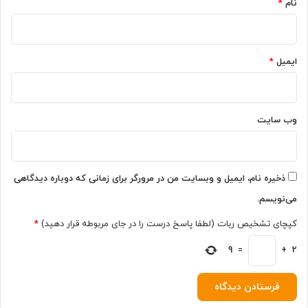
نام
*
ی
+
ر
ا
ایمیل
*
ه
ح
ل
ش
ا
وب‌ سایت
ر
ژ
ن
ش
ذخیره نام، ایمیل و وبسایت من در مرورگر برای زمانی که دوباره دیدگاهی
د
می‌نویسم.
ن
کپچای تشخیص ربات (لطفا پاسخ درست را در جای مربوطه قرار دهید)
*
9
=
+
2