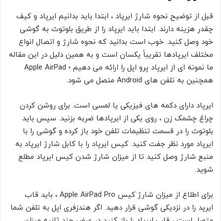
قبل از توضیح نحوه شارژ ایرپاد ، ابتدا باید بدانیم ایرپاد و کیف
چقدر هزینه دارند. ابتدا باید ایرپاد را از طریق بلوتوث به گوشی
خود وصل کنید. خوب است بدانید که نحوه شارژ و اتصال انواع
مختلف ایرپادها تقریباً یکسان است و به همین دلیل در این مقاله
ما نمونه ای از ایرپاد پرو
اپل را ارائه می دهیم ؛ Apple AirPad
همچنین به تلفن های Android متصل می شود.
ایرپاد دارای دکمه های فیزیکی یا لمسی است. برای روشن کردن
چراغ چشمک زن ، روی یکی از ایرپادها ضربه بزنید. سپس باید
بلوتوث را در قسمت تنظیمات تلفن خود باز کرده و گوشی را
با
ایرپاد مورد نظر جفت کنید. کیس ایرپاد را با کابل شارژ ایرپاد به
منبع شارژ وصل کنید تا از میزان شارژ شدن کیس ایرپاد مطلع
شوید.
برای اطلاع از میزان شارژ کیس Apple AirPad Pro ، باید قاب
ایرپد را در نزدیکی گوشی قرار دهید. اگر هندزفری
اپل به تلفن شما
متصل است ، قاب ایرپاد را باز کنید در عرض چند ثانیه میزان