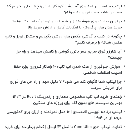
لپتاپ مناسب برنامه های آموزشی کودکان ایرانی؛ چه مدلی بخریم که
هم امن باشد هم مقرون به صرفه؟
بهترین ساعت های هوشمند زیر ۵ میلیون تومان کدام اند؟ راهنمای
خرید مدل های پرفروش با امکانات کامل و ارزش خرید بالا
چگونه در شب با گوشی عکس های روشن بگیریم و مشکل نویز و تاری
عکس شبانه را برطرف کنیم؟
آیا شارژر فوق سریع عمر باتری گوشی را کاهش میدهد و راه حل
چیست؟
آموزش جلوگیری از هک شدن لپ تاپ؛ 10 راهکار ضروری برای حفظ
امنیت اطلاعات شخصی
چرا لپتاپ شما ناگهان کند می شود؟ ۷ دلیل مهم و راه حل های فوری
برای افزایش سرعت
راهنمای خرید لپ تاپ مخصوص معماری و رندرینگ Revit در ۱۴۰۴؛
بهترین سیستم های بدون لگ برای پروژه های سنگین
لپتاپ برنامه نویسی اقتصادی | ۱۰ مدل قدرتمند و ارزان برای کدنویسی
حرفه ای در ۱۴۰۴
تفاوت لپتاپ های Core Ultra با نسل ۱۳ اینتل | کدام پردازنده برای خرید