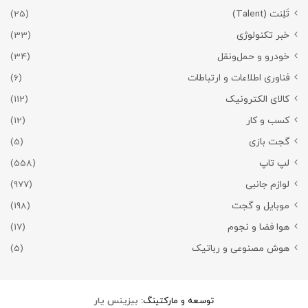
تَلِنت (Talent)
(25)
خبر تکنولوژی
(33)
خودرو و حمل‌و‌نقل
(34)
فناوری اطلاعات و ارتباطات
(6)
کالای الکترونیک
(112)
کسب و کار
(12)
گجت بازی
(5)
لپ تاپ
(558)
لوازم جانبی
(977)
موبایل و گجت
(198)
هوا فضا و نجوم
(17)
هوش مصنوعی و رباتیک
(5)
توسعه و مارکتینگ:
بیزینس یار