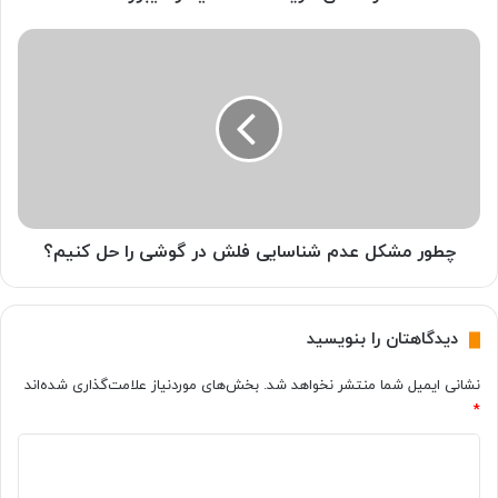
د
ص
چ
ف
ط
ح
و
ه
ر
ک
م
ل
ش
ی
ک
د
ل
و
ع
ک
د
چطور مشکل عدم شناسایی فلش در گوشی را حل کنیم؟
ی
م
ب
ش
و
ن
دیدگاهتان را بنویسید
ر
ا
د
س
نشانی ایمیل شما منتشر نخواهد شد.
بخش‌های موردنیاز علامت‌گذاری شده‌اند
ا
*
ی
ی
د
ف
ل
ی