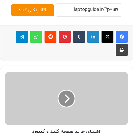
URL را کپی کنید
لینکدین
‫تامبلر
پینترست
‫رددیت
واتس آپ
تلگرام
چاپ
ر
ا
ه
ن
م
ا
ی
خ
ر
ی
راهنمای خرید صفحه کلید و کیبورد