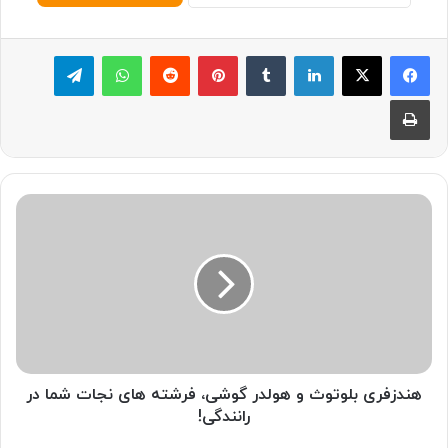
لینکدین
‫تامبلر
پینترست
‫رددیت
واتس آپ
تلگرام
چاپ
ه
ن
د
ز
ف
ر
ی
ب
ل
و
هندزفری بلوتوث و هولدر گوشی، فرشته های نجات شما در
ت
رانندگی!
و