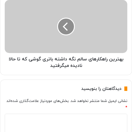
ث
ب
و
ه
ه
ت
و
ر
ل
ی
د
ن
ر
ر
گ
ا
و
ه
ش
ک
بهترین راهکارهای سالم نگه داشته باتری گوشی که تا حالا
ی
ا
نادیده میگرفتید
،
ر
ف
ه
ر
ا
دیدگاهتان را بنویسید
ش
ی
ت
س
نشانی ایمیل شما منتشر نخواهد شد.
بخش‌های موردنیاز علامت‌گذاری شده‌اند
ه
ا
*
ه
ل
ا
م
د
ی
ن
ن
گ
ی