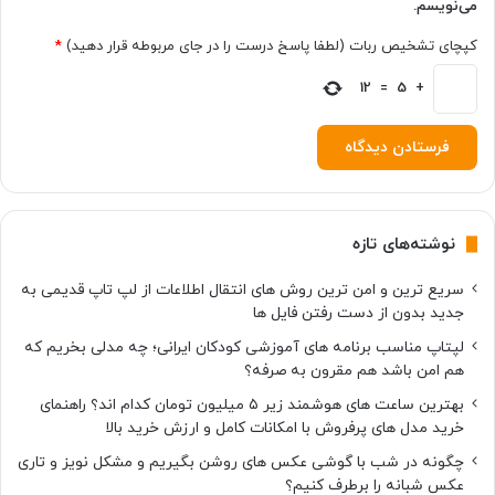
می‌نویسم.
ا
ن
کپچای تشخیص ربات (لطفا پاسخ درست را در جای مربوطه قرار دهید)
*
ا
د
+
5
=
12
ی
د
ه
م
ی
گ
نوشته‌های تازه
ر
ف
سریع ترین و امن ترین روش های انتقال اطلاعات از لپ تاپ قدیمی به
ت
جدید بدون از دست رفتن فایل ها
ی
د
لپتاپ مناسب برنامه های آموزشی کودکان ایرانی؛ چه مدلی بخریم که
هم امن باشد هم مقرون به صرفه؟
بهترین ساعت های هوشمند زیر ۵ میلیون تومان کدام اند؟ راهنمای
خرید مدل های پرفروش با امکانات کامل و ارزش خرید بالا
چگونه در شب با گوشی عکس های روشن بگیریم و مشکل نویز و تاری
عکس شبانه را برطرف کنیم؟