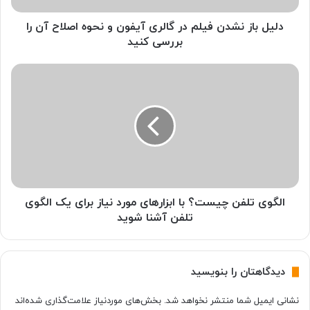
ش
د
دلیل باز نشدن فیلم در گالری آیفون و نحوه اصلاح آن را
ن
بررسی کنید
ف
ی
ا
ل
ل
م
گ
د
و
ر
ی
گ
ت
ا
ل
ل
ف
ر
ن
ی
چ
الگوی تلفن چیست؟ با ابزارهای مورد نیاز برای یک الگوی
آ
ی
تلفن آشنا شوید
ی
س
ف
ت
و
؟
دیدگاهتان را بنویسید
ن
ب
و
ا
نشانی ایمیل شما منتشر نخواهد شد.
بخش‌های موردنیاز علامت‌گذاری شده‌اند
ن
ا