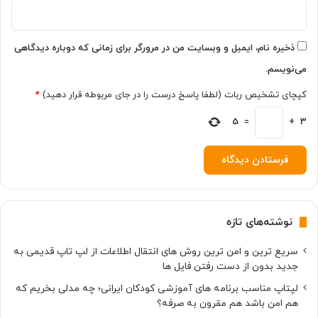
ا
ل
گ
و
ذخیره نام، ایمیل و وبسایت من در مرورگر برای زمانی که دوباره دیدگاهی
ی
می‌نویسم.
ت
ل
کپچای تشخیص ربات (لطفا پاسخ درست را در جای مربوطه قرار دهید)
*
ف
3
ن
+
=
5
آ
ش
ن
ا
ش
و
نوشته‌های تازه
ی
د
سریع ترین و امن ترین روش های انتقال اطلاعات از لپ تاپ قدیمی به
جدید بدون از دست رفتن فایل ها
لپتاپ مناسب برنامه های آموزشی کودکان ایرانی؛ چه مدلی بخریم که
هم امن باشد هم مقرون به صرفه؟