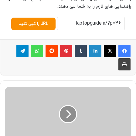
راهنمایی های لازم را به شما می دهند.
URL را کپی کنید
لینکدین
‫تامبلر
پینترست
‫رددیت
واتس آپ
تلگرام
چاپ
د
ل
ی
ل
ب
ا
ز
ن