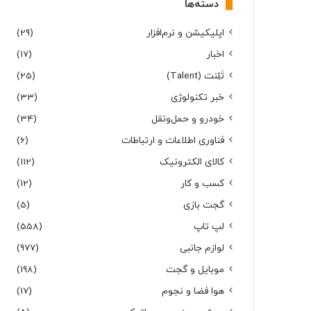
دسته‌ها
اپلیکیشن و نرم‌افزار
(29)
اخبار
(17)
تَلِنت (Talent)
(25)
خبر تکنولوژی
(33)
خودرو و حمل‌و‌نقل
(34)
فناوری اطلاعات و ارتباطات
(6)
کالای الکترونیک
(112)
کسب و کار
(12)
گجت بازی
(5)
لپ تاپ
(558)
لوازم جانبی
(977)
موبایل و گجت
(198)
هوا فضا و نجوم
(17)