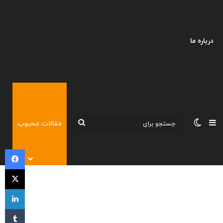
درباره ما
نوارکناری
تغییر پوسته
جستجو
مقالات محبوب
برای
فی
X
لی
‫تا