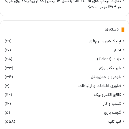
تفاوت لپتاپ های Core Ultra با نسل ۱۳ اینتل | کدام پردازنده برای خرید
در ۱۴۰۴ بهتر است؟
دسته‌ها
اپلیکیشن و نرم‌افزار
(29)
اخبار
(17)
تَلِنت (Talent)
(25)
خبر تکنولوژی
(33)
خودرو و حمل‌و‌نقل
(34)
فناوری اطلاعات و ارتباطات
(6)
کالای الکترونیک
(112)
کسب و کار
(12)
گجت بازی
(5)
لپ تاپ
(558)