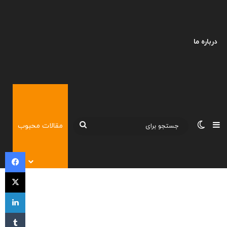
درباره ما
نوارکناری
تغییر پوسته
جستجو
مقالات محبوب
برای
فی
X
لی
‫تا