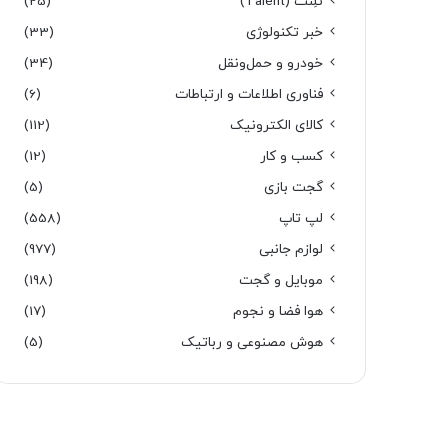
تَلِنت (Talent)
(25)
خبر تکنولوژی
(33)
خودرو و حمل‌و‌نقل
(34)
فناوری اطلاعات و ارتباطات
(6)
کالای الکترونیک
(112)
کسب و کار
(12)
گجت بازی
(5)
لپ تاپ
(558)
لوازم جانبی
(977)
موبایل و گجت
(198)
هوا فضا و نجوم
(17)
هوش مصنوعی و رباتیک
(5)