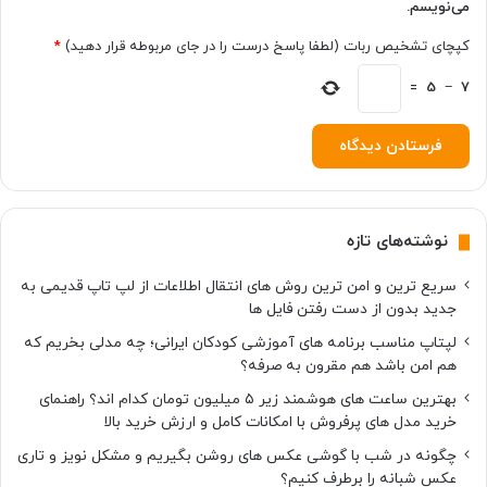
می‌نویسم.
ن
س
کپچای تشخیص ربات (لطفا پاسخ درست را در جای مربوطه قرار دهید)
*
ر
و
7
−
5
=
ص
د
ا
و
پ
س
نوشته‌های تازه
ز
م
سریع ترین و امن ترین روش های انتقال اطلاعات از لپ تاپ قدیمی به
ی
جدید بدون از دست رفتن فایل ها
ن
ه
لپتاپ مناسب برنامه های آموزشی کودکان ایرانی؛ چه مدلی بخریم که
م
هم امن باشد هم مقرون به صرفه؟
ت
بهترین ساعت های هوشمند زیر ۵ میلیون تومان کدام اند؟ راهنمای
ح
خرید مدل های پرفروش با امکانات کامل و ارزش خرید بالا
ر
ک
چگونه در شب با گوشی عکس های روشن بگیریم و مشکل نویز و تاری
عکس شبانه را برطرف کنیم؟