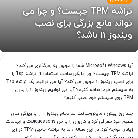
لوازم جانبی
تراشه TPM چیست؟ و چرا می
تواند مانع بزرگی برای نصب
ویندوز 11 باشد؟
آیا Microsoft Windows شما را مجبور به رمزگذاری می کند؟
تراشه TPM
چیست؟ چرا مایکروسافت استفاده از تراشه Tsp
را
برای نصب ویندوز 11 مجبور می کند؟ آیا می توانیم یک تراشه Tsp
به سیستم خود اضافه کنیم؟ آیا می توانیم ویندوز 11 را بدون
TPM
روی سیستم خود نصب کنیم؟
چند روز پیش ، مایکروسافت سرانجام ویندوز 11 را با ویژگی های
عظیم خود معرفی کرد و کاربران را با س questionsالات و ابهامات
زیادی مواجه کرد. در این مقاله ، ما به تراشه جانبی
TPM
در زیر
ذره بین نگاه خواهیم کرد و امکان نصب آن را عمیقاً کشف