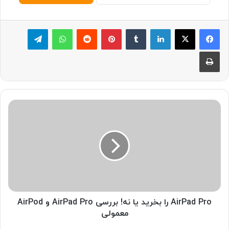
لینکدین
‫تامبلر
پینترست
‫رددیت
واتس آپ
تلگرام
چاپ
A
i
r
P
a
d
P
r
o
ر
AirPad Pro را بخرید یا نه! بررسی AirPad Pro و AirPod
ا
معمولی
ب