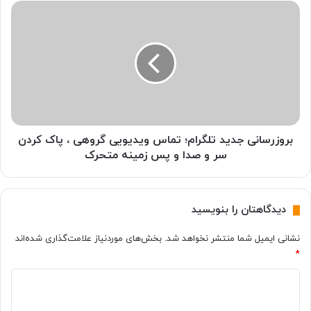
خ
ب
ر
ر
ی
و
د
ز
ی
ر
ا
س
ن
ا
ه
ن
!
ی
ب
ج
بروزرسانی جدید تلگرام؛ تماس ویدیویی گروهی ، پاک کردن
ر
د
سر و صدا و پس زمینه متحرک
ر
ی
س
د
ی
ت
دیدگاهتان را بنویسید
A
ل
i
گ
نشانی ایمیل شما منتشر نخواهد شد.
بخش‌های موردنیاز علامت‌گذاری شده‌اند
r
ر
P
*
ا
a
م
د
d
؛
P
ت
ی