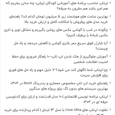
لپتاپ مناسب برنامه های آموزشی کودکان ایرانی؛ چه مدلی بخریم که
هم امن باشد هم مقرون به صرفه؟
بهترین ساعت های هوشمند زیر ۵ میلیون تومان کدام اند؟ راهنمای
خرید مدل های پرفروش با امکانات کامل و ارزش خرید بالا
چگونه در شب با گوشی عکس های روشن بگیریم و مشکل نویز و تاری
عکس شبانه را برطرف کنیم؟
آیا شارژر فوق سریع عمر باتری گوشی را کاهش میدهد و راه حل
چیست؟
آموزش جلوگیری از هک شدن لپ تاپ؛ 10 راهکار ضروری برای حفظ
امنیت اطلاعات شخصی
چرا لپتاپ شما ناگهان کند می شود؟ ۷ دلیل مهم و راه حل های فوری
برای افزایش سرعت
راهنمای خرید لپ تاپ مخصوص معماری و رندرینگ Revit در ۱۴۰۴؛
بهترین سیستم های بدون لگ برای پروژه های سنگین
لپتاپ برنامه نویسی اقتصادی | ۱۰ مدل قدرتمند و ارزان برای کدنویسی
حرفه ای در ۱۴۰۴
تفاوت لپتاپ های Core Ultra با نسل ۱۳ اینتل | کدام پردازنده برای خرید