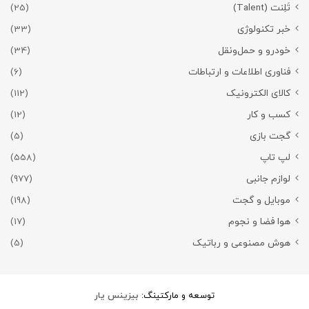
تَلِنت (Talent)
(25)
خبر تکنولوژی
(33)
خودرو و حمل‌و‌نقل
(34)
فناوری اطلاعات و ارتباطات
(6)
کالای الکترونیک
(112)
کسب و کار
(12)
گجت بازی
(5)
لپ تاپ
(558)
لوازم جانبی
(977)
موبایل و گجت
(198)
هوا فضا و نجوم
(17)
هوش مصنوعی و رباتیک
(5)
توسعه و مارکتینگ:
بیزینس یار