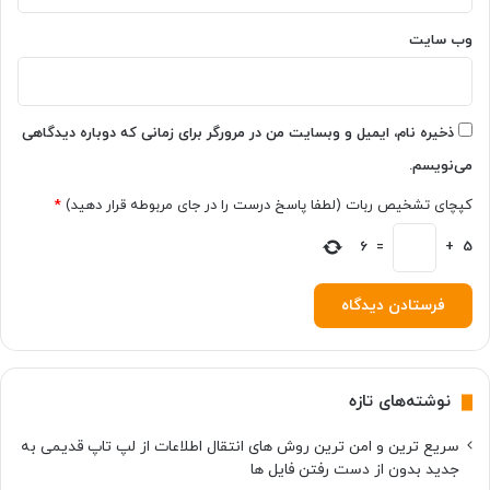
ن
د
وب‌ سایت
ر
و
ی
د
ذخیره نام، ایمیل و وبسایت من در مرورگر برای زمانی که دوباره دیدگاهی
ک
می‌نویسم.
د
ا
کپچای تشخیص ربات (لطفا پاسخ درست را در جای مربوطه قرار دهید)
*
م
ا
5
+
=
6
س
ت
؟
نوشته‌های تازه
سریع ترین و امن ترین روش های انتقال اطلاعات از لپ تاپ قدیمی به
جدید بدون از دست رفتن فایل ها