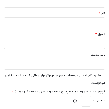
ز
*
ا
نام
*
ن
د
ر
و
ایمیل
*
ی
د
ب
ه
وب‌ سایت
آ
ی
ف
و
ن
ذخیره نام، ایمیل و وبسایت من در مرورگر برای زمانی که دوباره دیدگاهی
می‌نویسم.
کپچای تشخیص ربات (لطفا پاسخ درست را در جای مربوطه قرار دهید)
*
=
5
+
1