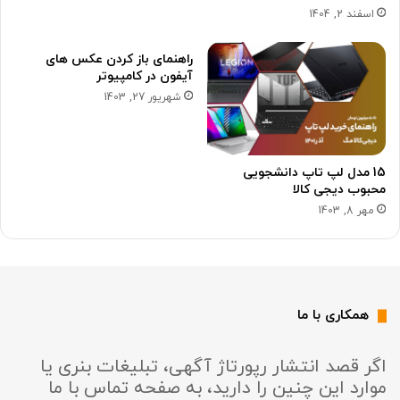
اسفند 2, 1404
راهنمای باز کردن عکس های
آیفون در کامپیوتر
شهریور 27, 1403
15 مدل لپ تاپ دانشجویی
محبوب دیجی کالا
مهر 8, 1403
همکاری با ما
اگر قصد انتشار رپورتاژ آگهی، تبلیغات بنری یا
موارد این چنین را دارید، به صفحه تماس با ما