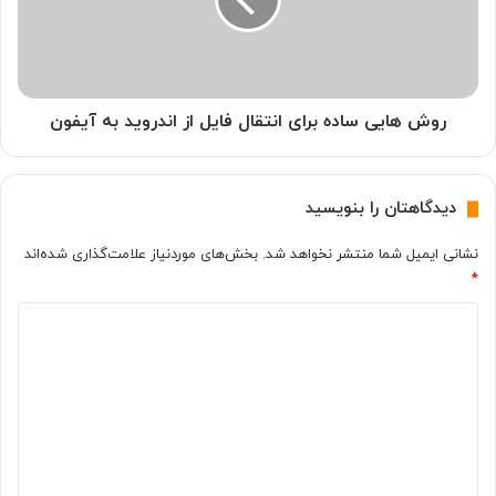
ی
ا
ن
ی
س
ی
ا
س
ع
ا
ت
د
روش هایی ساده برای انتقال فایل از اندروید به آیفون
ه
ه
و
ب
ش
ر
دیدگاهتان را بنویسید
م
ا
ن
ی
نشانی ایمیل شما منتشر نخواهد شد.
بخش‌های موردنیاز علامت‌گذاری شده‌اند
د
ا
*
ب
ن
ر
ت
د
ا
ق
ی
ا
ی
آ
ل
د
ی
ف
گ
ف
ا
و
ی
ا
ن
ل
ه
ا