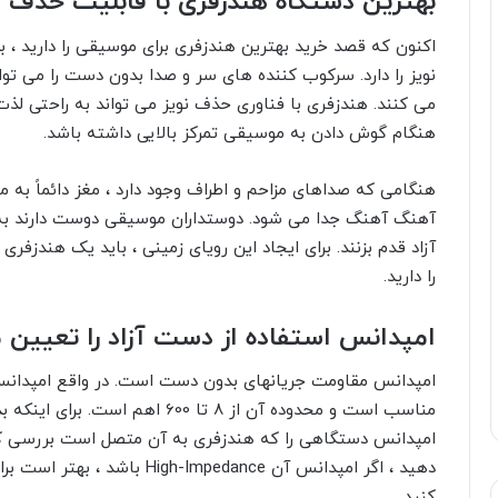
بهترین دستگاه هندزفری با قابلیت حذف 
اکنون که قصد خرید بهترین
هندزفری برای موسیقی را دارید ، 
نویز را دارد. سرکوب کننده های سر و صدا بدون دست را می توا
می کنند. هندزفری با فناوری حذف نویز می تواند به راحتی لذت
هنگام گوش دادن به موسیقی تمرکز بالایی داشته باشد.
هنگامی که صداهای مزاحم و اطراف وجود دارد ، مغز دائماً به م
آهنگ آهنگ جدا می شود. دوستداران موسیقی دوست دارند به آ
آزاد قدم بزنند. برای ایجاد این رویای زمینی ، باید یک هندزف
را دارید.
امپدانس استفاده از دست آزاد را تعیین 
امپدانس مقاومت جریانهای بدون دست است. در واقع امپدانس
مناسب است و محدوده آن از 8 تا 00
امپدانس دستگاهی را که هندزفری به آن متصل است بررسی کن
دهید ، اگر امپدانس آن High-Impedance
باشد ، بهتر است برا
کنید.