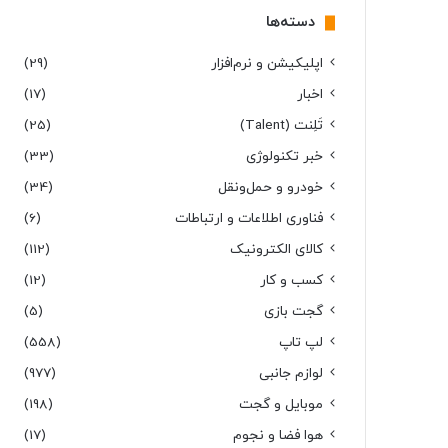
دسته‌ها
اپلیکیشن و نرم‌افزار
(29)
اخبار
(17)
تَلِنت (Talent)
(25)
خبر تکنولوژی
(33)
خودرو و حمل‌و‌نقل
(34)
فناوری اطلاعات و ارتباطات
(6)
کالای الکترونیک
(112)
کسب و کار
(12)
گجت بازی
(5)
لپ تاپ
(558)
لوازم جانبی
(977)
موبایل و گجت
(198)
هوا فضا و نجوم
(17)