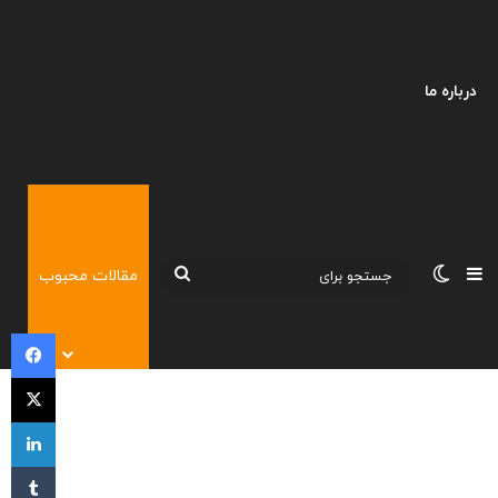
درباره ما
نوارکناری
تغییر پوسته
جستجو
مقالات محبوب
برای
فی
X
لی
‫تا