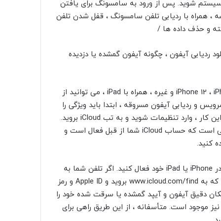
فاده می کنید ، می توانید با Google نیز وارد سیستم شوید. پس از ورود به سامسونگ برای یافتن
ه ، همراه با ردیابی تلفن سامسونگ ، قفل شدن تلفن
ته و حذف داده ها /
ردیابی آیفون ، چگونه آیفون گمشده یا دزدیده
برای ردیابی تلفن ها و آیفون های اپل مانند iPhone 12 ، iPhone 11 ، iPhone X و غیره ، همراه با iPad ، می توانید از
اده از این سرویس و ردیابی آیفون مسروقه ، ابتدا باید ویژگی را
فعال کنید تا آی فون من را در تلفن خود پیدا کنید. برای انجام این کار ، وارد تنظیمات شوید و به تب iCloud بروید.
اگر نام و حساب کاربری شما در این قسمت است ، به این معنی است که حساب iCloud شما از قبل فعال است و
در غیر این صورت ، باید یک حساب iCloud ایجاد کنید و آن را در iPhone یا iPad خود فعال کنید. اگر تلفن شما به
اینترنت متصل است ، تنها کاری که باید انجام دهید این است که به www.icloud.com/find بروید و Apple ID و رمز
 مکان دقیق آیفون و آیپد گمشده یا سرقت شده خود را
نیز موجود است. متأسفانه ، از این طریق راهی برای
د.