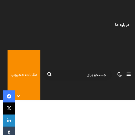
درباره ما
نوارکناری
تغییر پوسته
جستجو
مقالات محبوب
برای
فی
X
لی
‫تا