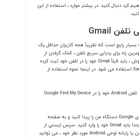
یم کرد دنبال کنید. در بیشتر موارد ، استفاده از این
نید.
یار رایج است که تقریباً همه کاربران حداقل یک
هترین راه برای ردیابی سریع تلفن ، کمک گرفتن از
Google و سیستم ردیابی تلفن آن است. برای استفاده از این روش ، باید قبلاً Gmail خود را در تلفن خود ثبت کرده
باشید. این روش معمولاً برای ردیابی تلفنهای Android و Samsung استفاده می شود. در اینجا نحوه استفاده از
تلفن Android خود را در Google Find My Device
اگر Gmail را در تلفن خود فعال کرده اید ، کافی است با جستجوی Google دستگاه من را پیدا کنید و به صفحه
Google find my device بروید. برای استفاده از این سرویس ، ابتدا باید Gmail خود را وارد کنید. سپس لیستی از
تلفن های ثبت شده خود را مشاهده خواهید کرد. با انتخاب تلفن یا رایانه لوحی Android مورد نظر خود ، می توانید