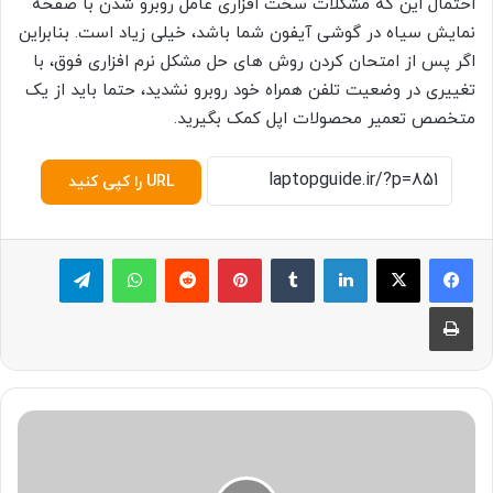
احتمال این که مشکلات سخت افزاری عامل روبرو شدن با صفحه
نمایش سیاه در گوشی آیفون شما باشد، خیلی زیاد است. بنابراین
اگر پس از امتحان کردن روش های حل مشکل نرم افزاری فوق، با
تغییری در وضعیت تلفن همراه خود روبرو نشدید، حتما باید از یک
متخصص تعمیر محصولات اپل کمک بگیرید.
URL را کپی کنید
لینکدین
‫تامبلر
پینترست
‫رددیت
واتس آپ
تلگرام
چاپ
ن
ح
و
ه