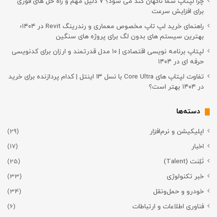
چرا لپتاپ شما ناگهان کند می شود؟ ۷ دلیل مهم و راه حل های فوری
برای افزایش سرعت
راهنمای خرید لپ تاپ مخصوص معماری و رندرینگ Revit در ۱۴۰۴؛
بهترین سیستم های بدون لگ برای پروژه های سنگین
لپتاپ برنامه نویسی اقتصادی | ۱۰ مدل قدرتمند و ارزان برای کدنویسی
حرفه ای در ۱۴۰۴
تفاوت لپتاپ های Core Ultra با نسل ۱۳ اینتل | کدام پردازنده برای خرید
در ۱۴۰۴ بهتر است؟
دسته‌ها
اپلیکیشن و نرم‌افزار
(29)
اخبار
(17)
تَلِنت (Talent)
(25)
خبر تکنولوژی
(33)
خودرو و حمل‌و‌نقل
(34)
فناوری اطلاعات و ارتباطات
(6)