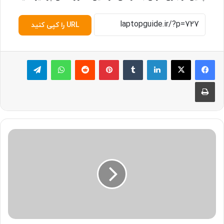
URL را کپی کنید
لینکدین
‫تامبلر
پینترست
‫رددیت
واتس آپ
تلگرام
چاپ
چ
ط
و
ر
د
ر
ص
د
س