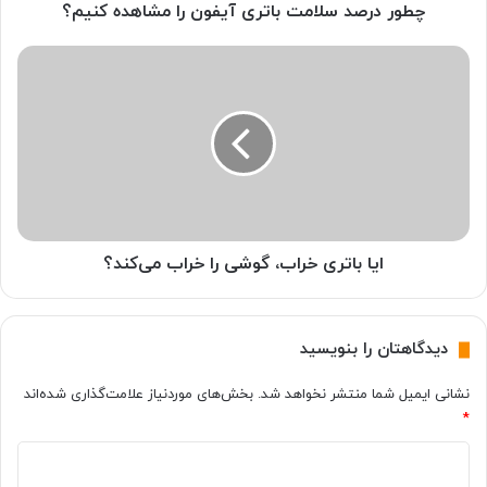
ل
چطور درصد سلامت باتری آیفون را مشاهده کنیم؟
ا
م
ا
ت
ی
ب
ا
ا
ب
ت
ا
ر
ت
ی
ر
آ
ی
ی
خ
ف
ر
ایا باتری خراب، گوشی را خراب می‌کند؟
و
ا
ن
ب
ر
،
دیدگاهتان را بنویسید
ا
گ
م
و
نشانی ایمیل شما منتشر نخواهد شد.
بخش‌های موردنیاز علامت‌گذاری شده‌اند
ش
ش
*
ا
ی
ه
ر
د
د
ا